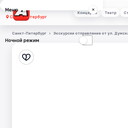
Меню
×
Концерты
Театр
С
Санкт-Петербург
Концерты
Санкт-Петербург
Экскурсии отправление от ул. Думска
Ночной режим
☀
☾
Театр
Стендап
Выставки
Квесты
Экскурсии
Спорт
События