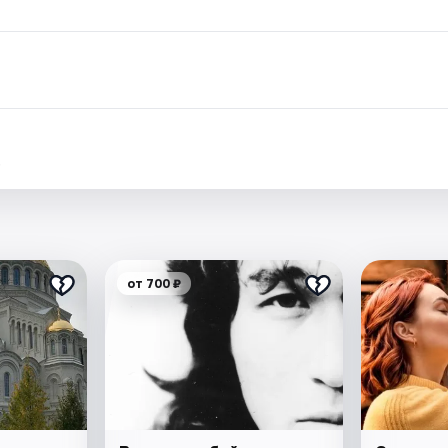
.
от 700 ₽