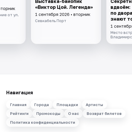
Выставка-байопик
Секретн
«Виктор Цой. Легенда»
вдвоём:
вторник
по двор
1 сентября 2026 • вторник
ие от ул.
знают т
Севкабель Порт
1 сентябр
Место вст
Владимирс
Навигация
Главная
Города
Площадки
Артисты
Рейтинги
Промокоды
О нас
Возврат билетов
Политика конфиденциальности