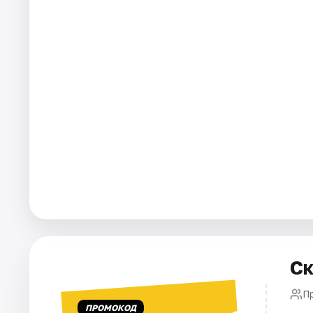
Города
Площадки
Артисты
Рейтинги
Ск
П
ПРОМОКОД