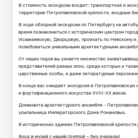
В стоимость экскурсии входит: транспортное и экск
территории Петропавловской крепости, входные би
В ходе обзорной экскурсии по Петербургу на автоб
время познакомиться с историческим центром город
Исаакиевскую, Дворцовую, проехать по Невскому и 
полюбоваться уникальными архитектурными ансамбл
От наших гидов вы узнаете множество захватывающ
представителей разных эпох, среди которых и талан
царственные особы, и даже литературные персонаж
В конце вас ожидает экскурсия в Петропавловскую 
и фортификационного искусства ХVIII-ХХ веков.
Доминанта архитектурного ансамбля - Петропавловс
усыпальница Императорского Дома Романовых.
В исторических зданиях Петропавловской крепости 
Вход в музей с нашей группой – без очереди!