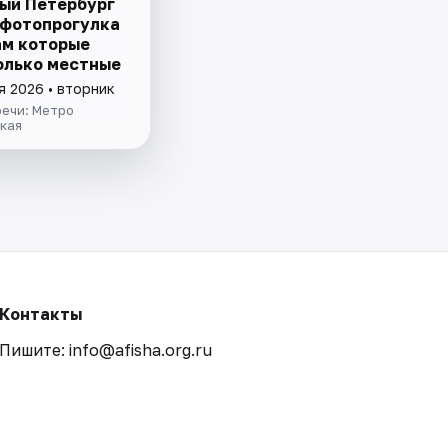
ый Петербург
 фотопрогулка
ам которые
олько местные
я 2026 • вторник
речи: Метро
кая
Контакты
Пишите: info@afisha.org.ru