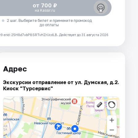
от 700 ₽
на Kassir.ru
2 шаг. Выберите билет и примените промокод
до оплаты
 erid: 25H8d7vbP8SRTvHZrUcdLB.
Действует до 31 августа 2026
Адрес
Экскурсии отправление от ул. Думская, д.2.
Киоск "Турсервис"