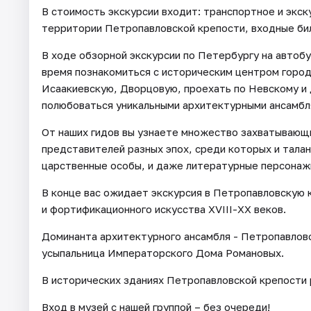
В стоимость экскурсии входит: транспортное и экск
территории Петропавловской крепости, входные би
В ходе обзорной экскурсии по Петербургу на автоб
время познакомиться с историческим центром город
Исаакиевскую, Дворцовую, проехать по Невскому и 
полюбоваться уникальными архитектурными ансамбл
От наших гидов вы узнаете множество захватывающ
представителей разных эпох, среди которых и талан
царственные особы, и даже литературные персонаж
В конце вас ожидает экскурсия в Петропавловскую 
и фортификационного искусства ХVIII-ХХ веков.
Доминанта архитектурного ансамбля - Петропавловс
усыпальница Императорского Дома Романовых.
В исторических зданиях Петропавловской крепости 
Вход в музей с нашей группой – без очереди!