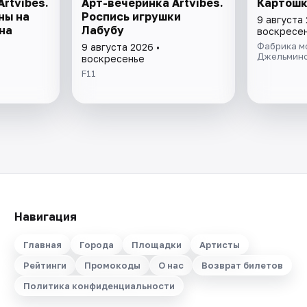
rtvibes.
Арт-вечеринка Artvibes.
Картошк
ны на
Роспись игрушки
9 августа 
на
Лабубу
воскресе
Фабрика м
9 августа 2026 •
Джельмин
воскресенье
F11
Навигация
Главная
Города
Площадки
Артисты
Рейтинги
Промокоды
О нас
Возврат билетов
Политика конфиденциальности