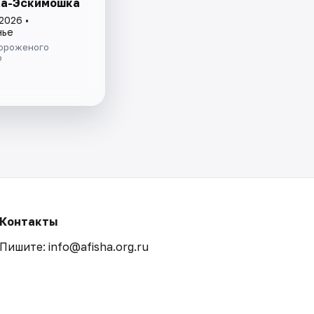
а-Эскимошка
2026 •
нье
ороженого
о
Контакты
Пишите: info@afisha.org.ru