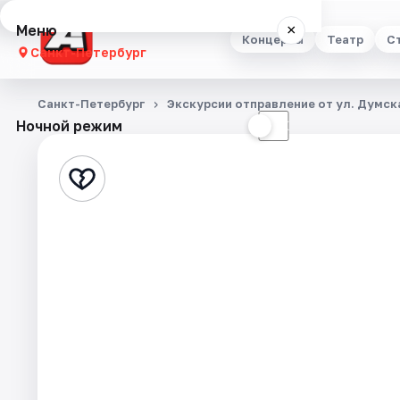
Меню
×
Концерты
Театр
С
Санкт-Петербург
Концерты
Санкт-Петербург
Экскурсии отправление от ул. Думска
Ночной режим
☀
☾
Театр
Стендап
Выставки
Квесты
Экскурсии
Спорт
События