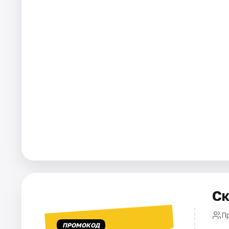
Города
Площадки
Артисты
Рейтинги
Ск
П
ПРОМОКОД