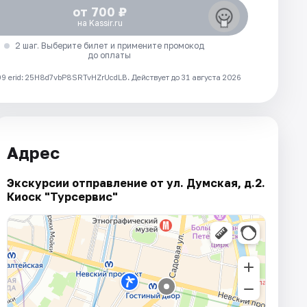
от 700 ₽
на Kassir.ru
2 шаг. Выберите билет и примените промокод
до оплаты
 erid: 25H8d7vbP8SRTvHZrUcdLB.
Действует до 31 августа 2026
Адрес
Экскурсии отправление от ул. Думская, д.2.
Киоск "Турсервис"