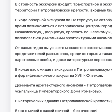
В стоимость экскурсии входит: транспортное и экск
территории Петропавловской крепости, входные би
В ходе обзорной экскурсии по Петербургу на автоб
время познакомиться с историческим центром город
Исаакиевскую, Дворцовую, проехать по Невскому и 
полюбоваться уникальными архитектурными ансамбл
От наших гидов вы узнаете множество захватывающ
представителей разных эпох, среди которых и талан
царственные особы, и даже литературные персонаж
В конце вас ожидает экскурсия в Петропавловскую 
и фортификационного искусства ХVIII-ХХ веков.
Доминанта архитектурного ансамбля - Петропавловс
усыпальница Императорского Дома Романовых.
В исторических зданиях Петропавловской крепости 
Вход в музей с нашей группой – без очереди!