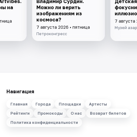
rtvibes.
Владимир Сурдин.
Детская
ны на
Можно ли верить
фокусни
изображениям из
иллюзио
космоса?
ятница
7 августа 
7 августа 2026 • пятница
Музей азар
Петроконгресс
Навигация
Главная
Города
Площадки
Артисты
Рейтинги
Промокоды
О нас
Возврат билетов
Политика конфиденциальности