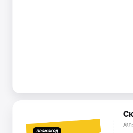
Города
Площадки
Артисты
Рейтинги
Ск
П
ПРОМОКОД