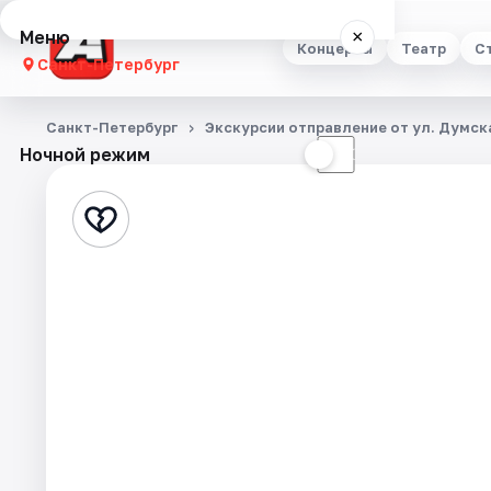
Меню
×
Концерты
Театр
С
Санкт-Петербург
Концерты
Санкт-Петербург
Экскурсии отправление от ул. Думска
Ночной режим
☀
☾
Театр
Стендап
Выставки
Квесты
Экскурсии
Спорт
События