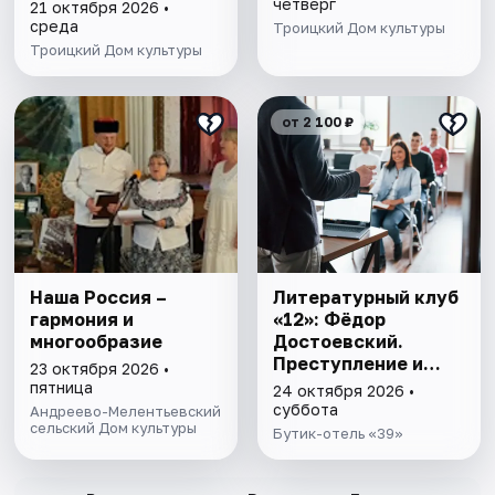
четверг
21 октября 2026 •
среда
Троицкий Дом культуры
Троицкий Дом культуры
от 2 100 ₽
Наша Россия –
Литературный клуб
гармония и
«12»: Фёдор
многообразие
Достоевский.
Преступление и
23 октября 2026 •
наказание
пятница
24 октября 2026 •
суббота
Андреево-Мелентьевский
сельский Дом культуры
Бутик-отель «39»