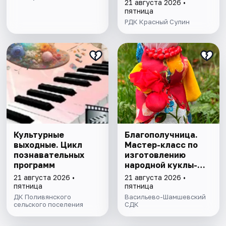
21 августа 2026 •
пятница
РДК Красный Сулин
Культурные
Благополучница.
выходные. Цикл
Мастер-класс по
познавательных
изготовлению
программ
народной куклы-
оберега
21 августа 2026 •
21 августа 2026 •
пятница
пятница
ДК Поливянского
Васильево-Шамшевский
сельского поселения
СДК