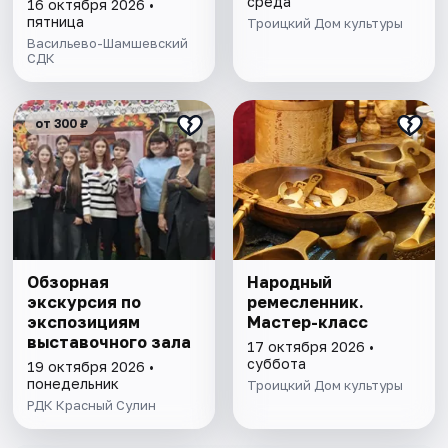
оберега
среда
16 октября 2026 •
пятница
Троицкий Дом культуры
Васильево-Шамшевский
СДК
от 300 ₽
Обзорная
Народный
экскурсия по
ремесленник.
экспозициям
Мастер-класс
выставочного зала
17 октября 2026 •
суббота
19 октября 2026 •
понедельник
Троицкий Дом культуры
РДК Красный Сулин