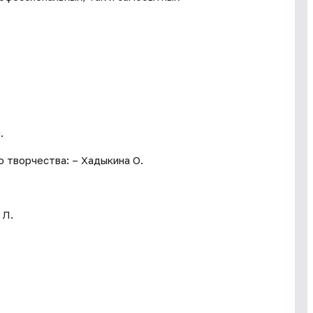
.
 творчества: – Хадыкина О.
 Л.