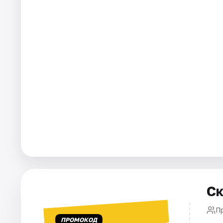
Города
Площадки
Артисты
Рейтинги
Ск
П
ПРОМОКОД