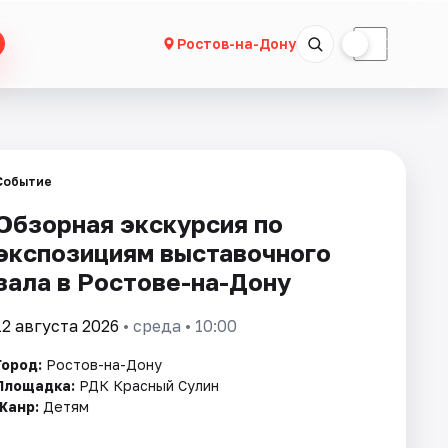
☀
☾
Ростов-на-Дону
Событие
Обзорная экскурсия по
экспозициям выставочного
зала в Ростове-на-Дону
12 августа 2026
• среда • 10:00
Город:
Ростов-на-Дону
Площадка:
РДК Красный Сулин
Жанр:
Детям