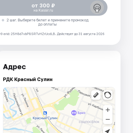
от 300 ₽
на Kassir.ru
2 шаг. Выберите билет и примените промокод
до оплаты
 erid: 25H8d7vbP8SRTvHZrUcdLB.
Действует до 31 августа 2026
Адрес
РДК Красный Сулин