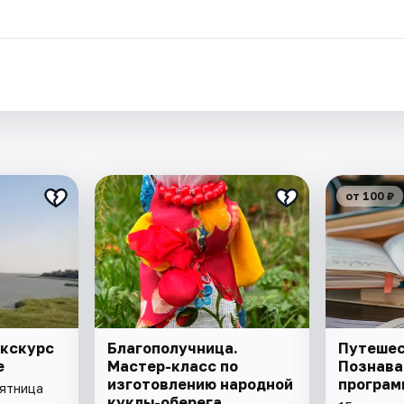
.
от 100 ₽
экскурс
Благополучница.
Путешес
е
Мастер-класс по
Познава
изготовлению народной
програм
пятница
куклы-оберега