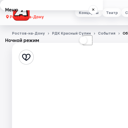
Меню
×
Концерты
Театр
С
Ростов-на-Дону
Концерты
Ростов-на-Дону
РДК Красный Сулин
События
Об
Ночной режим
☀
☾
Театр
Стендап
Выставки
Квесты
Экскурсии
Спорт
События