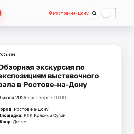
☀
☾
Ростов-на-Дону
Событие
Обзорная экскурсия по
экспозициям выставочного
зала в Ростове-на-Дону
9 июля 2026
• четверг • 10:00
Город:
Ростов-на-Дону
Площадка:
РДК Красный Сулин
Жанр:
Детям