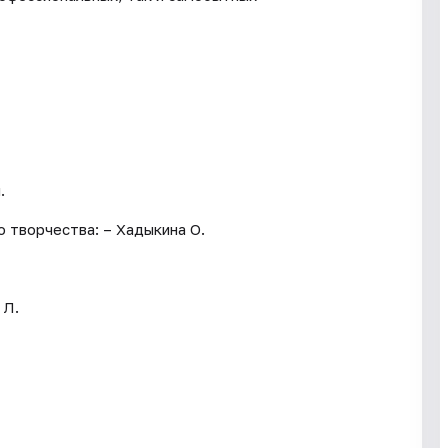
.
 творчества: – Хадыкина О.
 Л.