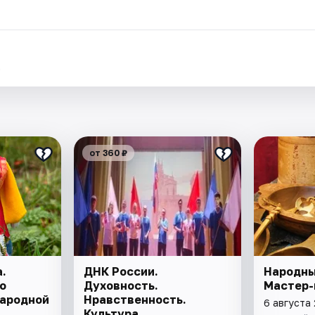
.
от 360 ₽
.
ДНК России.
Народны
о
Духовность.
Мастер-
народной
Нравственность.
6 августа 
Культура