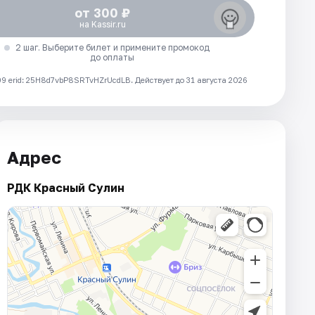
от 300 ₽
на Kassir.ru
2 шаг. Выберите билет и примените промокод
до оплаты
 erid: 25H8d7vbP8SRTvHZrUcdLB.
Действует до 31 августа 2026
Адрес
РДК Красный Сулин