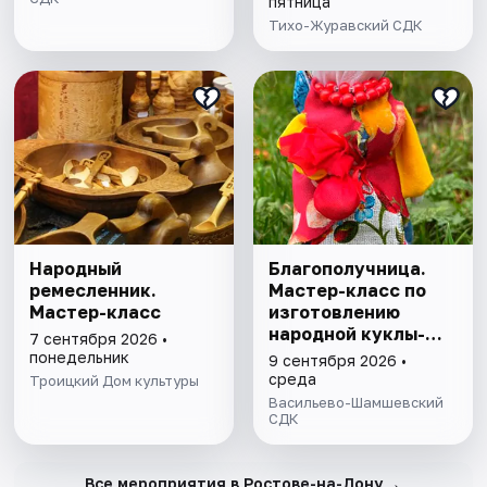
пятница
Тихо-Журавский СДК
Народный
Благополучница.
ремесленник.
Мастер-класс по
Мастер-класс
изготовлению
народной куклы-
7 сентября 2026 •
оберега
понедельник
9 сентября 2026 •
среда
Троицкий Дом культуры
Васильево-Шамшевский
СДК
→
Все мероприятия в Ростове-на-Дону