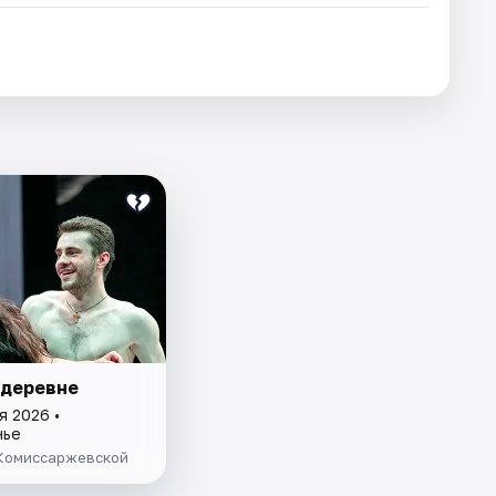
 деревне
я 2026 •
нье
 Комиссаржевской