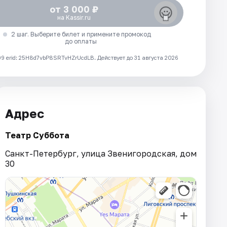
от 3 000 ₽
на Kassir.ru
2 шаг. Выберите билет и примените промокод
до оплаты
 erid: 25H8d7vbP8SRTvHZrUcdLB.
Действует до 31 августа 2026
Адрес
Театр Суббота
Санкт-Петербург, улица Звенигородская, дом
30