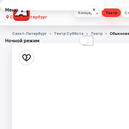
Меню
×
Концерты
Театр
С
Санкт-Петербург
Концерты
Санкт-Петербург
Театр Суббота
Театр
Обыкнове
Ночной режим
☀
☾
Театр
Стендап
Выставки
Квесты
Экскурсии
Спорт
События