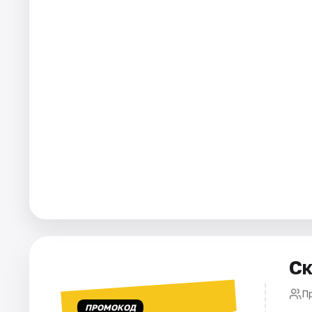
Города
Площадки
Артисты
Рейтинги
Ск
П
ПРОМОКОД