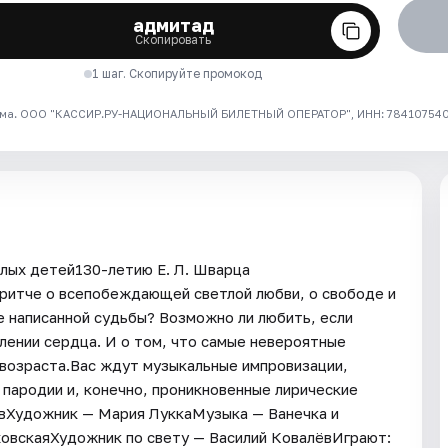
адмитад
Скопировать
1 шаг. Скопируйте промокод
ма. ООО "КАССИР.РУ-НАЦИОНАЛЬНЫЙ БИЛЕТНЫЙ ОПЕРАТОР", ИНН: 7841075409
лых детей130-летию Е. Л. Шварца
ритче о всепобеждающей светлой любви, о свободе и
е написанной судьбы? Возможно ли любить, если
лении сердца. И о том, что самые невероятные
 возраста.Вас ждут музыкальные импровизации,
 пародии и, конечно, проникновенные лирические
овХудожник — Мария ЛуккаМузыка — Ванечка и
овскаяХудожник по свету — Василий КовалёвИграют: