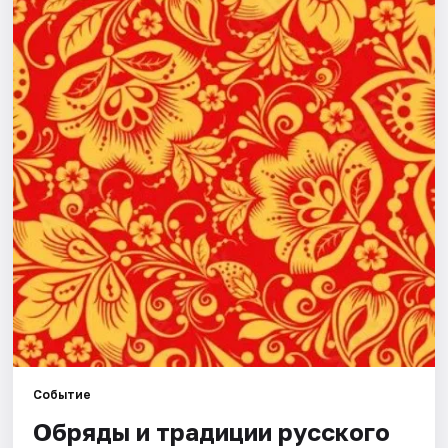
Города
Площадки
Артисты
Рейтинги
Событие
Обряды и традиции русского