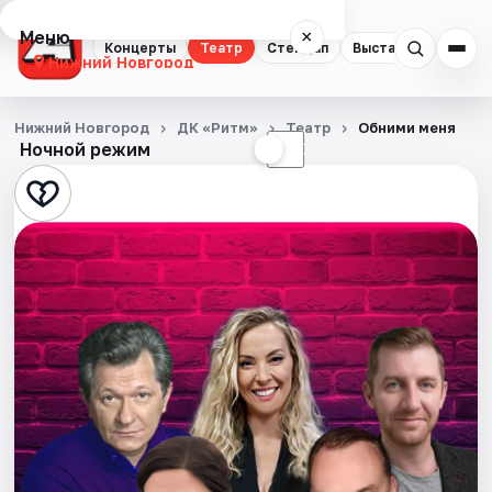
Меню
×
Концерты
Театр
Стендап
Выставки
Квест
Нижний Новгород
Концерты
Нижний Новгород
ДК «Ритм»
Театр
Обними меня
Ночной режим
☀
☾
Театр
Стендап
Выставки
Квесты
Экскурсии
Спорт
События