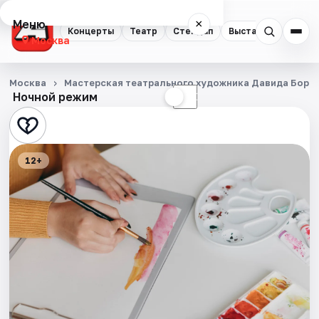
Меню
×
Концерты
Театр
Стендап
Выставки
Квест
Москва
Концерты
Москва
Мастерская театрального художника Давида Боро
Ночной режим
☀
☾
Театр
Стендап
12+
Выставки
Квесты
Экскурсии
Спорт
События