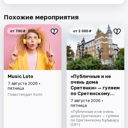
Похожие мероприятия
от 790 ₽
от 2 000 ₽
Music Loto
«Публичные и не
очень дома
7 августа 2026 •
Сретенки» — гуляем
пятница
по Сретенскому
Главстендап Холл
бульвару
7 августа 2026 •
пятница
«Публичные и не очень
дома Сретенки» — гуляем
по Сретенскому бульвару
(18+)