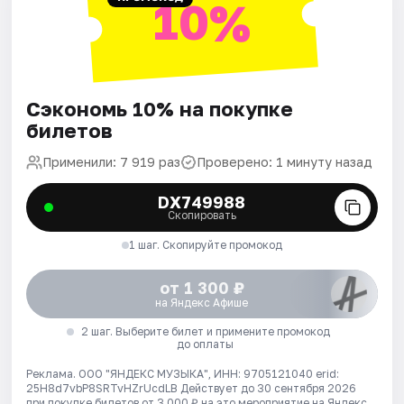
10%
Сэкономь 10% на покупке
билетов
Применили: 7 919 раз
Проверено: 1 минуту назад
DX749988
Скопировать
1 шаг. Скопируйте промокод
от 1 300 ₽
на Яндекс Афише
2 шаг. Выберите билет и примените промокод
до оплаты
Реклама. ООО "ЯНДЕКС МУЗЫКА", ИНН: 9705121040 erid:
25H8d7vbP8SRTvHZrUcdLB
Действует до 30 сентября 2026
при покупке билетов от 3 000 ₽ на это мероприятие на Яндекс