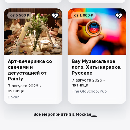
от 5 500 ₽
от 1 000 ₽
Арт-вечеринка со
Вау Музыкальное
свечами и
лото. Хиты караоке.
дегустацией от
Русское
Painty
7 августа 2026 •
пятница
7 августа 2026 •
пятница
The OldSchool Pub
Бокал
→
Все мероприятия в Москве