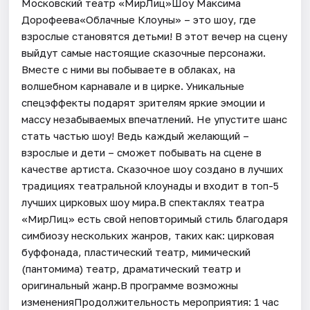
Московский театр «МирЛиц»Шоу Максима
Дорофеева«Облачные Клоуны» – это шоу, где
взрослые становятся детьми! В этот вечер на сцену
выйдут самые настоящие сказочные персонажи.
Вместе с ними вы побываете в облаках, на
волшебном карнавале и в цирке. Уникальные
спецэффекты подарят зрителям яркие эмоции и
массу незабываемых впечатлений. Не упустите шанс
стать частью шоу! Ведь каждый желающий –
взрослые и дети – сможет побывать на сцене в
качестве артиста. Сказочное шоу создано в лучших
традициях театральной клоунады и входит в топ-5
лучших цирковых шоу мира.В спектаклях театра
«МирЛиц» есть свой неповторимый стиль благодаря
симбиозу нескольких жанров, таких как: цирковая
буффонада, пластический театр, мимический
(пантомима) театр, драматический театр и
оригинальный жанр.В программе возможны
измененияПродолжительность мероприятия: 1 час