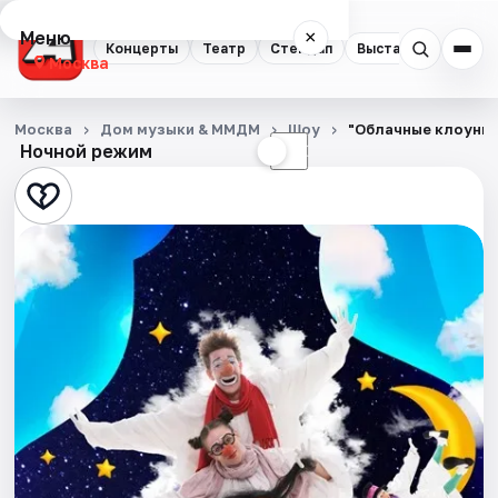
Меню
×
Концерты
Театр
Стендап
Выставки
Квест
Москва
Концерты
Москва
Дом музыки & ММДМ
Шоу
"Облачные клоуны"
Ночной режим
☀
☾
Театр
Стендап
Выставки
Квесты
Экскурсии
Спорт
События