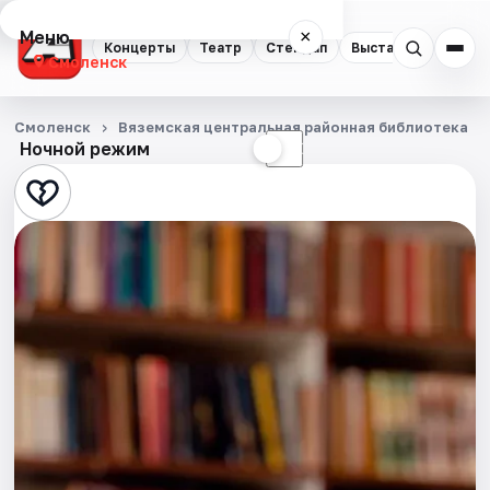
Меню
×
Концерты
Театр
Стендап
Выставки
Экску
Смоленск
Концерты
Смоленск
Вяземская центральная районная библиотека
Ночной режим
☀
☾
Театр
Стендап
Выставки
Экскурсии
Спорт
События