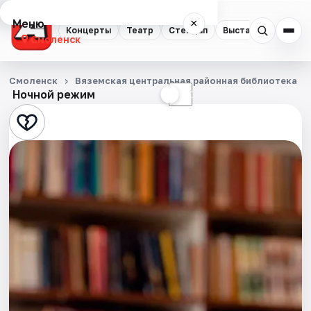
Меню
×
Концерты
Театр
Стендап
Выставки
Экску
Смоленск
Концерты
Смоленск
Вяземская центральная районная библиотека
Ночной режим
☀
☾
Театр
Стендап
Выставки
Экскурсии
Спорт
События