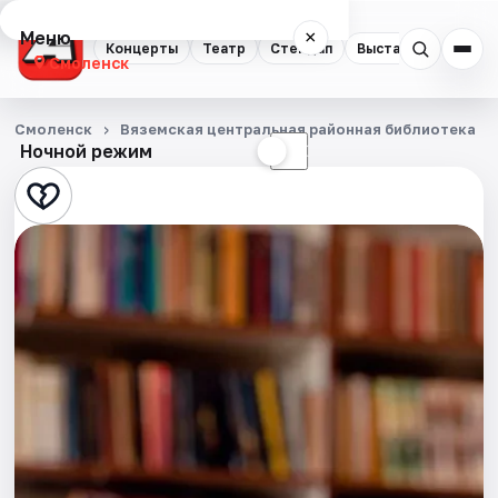
Меню
×
Концерты
Театр
Стендап
Выставки
Экску
Смоленск
Концерты
Смоленск
Вяземская центральная районная библиотека
Ночной режим
☀
☾
Театр
Стендап
Выставки
Экскурсии
Спорт
События