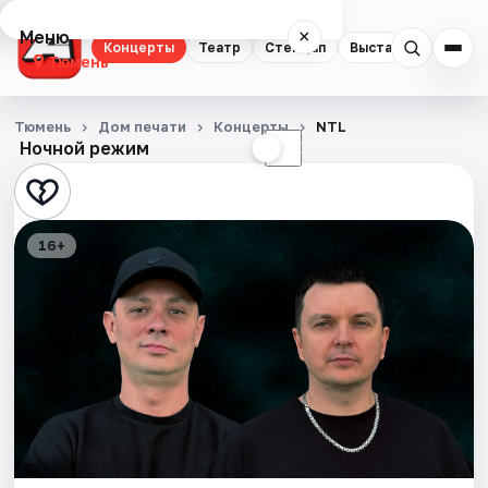
Меню
×
Концерты
Театр
Стендап
Выставки
Квест
Тюмень
Концерты
Тюмень
Дом печати
Концерты
NTL
Ночной режим
☀
☾
Театр
Стендап
16+
Выставки
Квесты
Экскурсии
Спорт
События