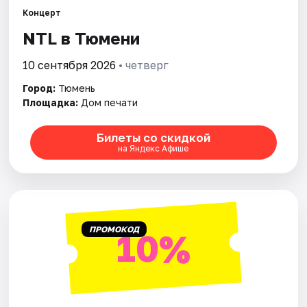
Концерт
NTL в Тюмени
Города
10 сентября 2026
• четверг
Площадки
Город:
Тюмень
Артисты
Площадка:
Дом печати
Рейтинги
Билеты со скидкой
на Яндекс Афише
ПРОМОКОД
10%