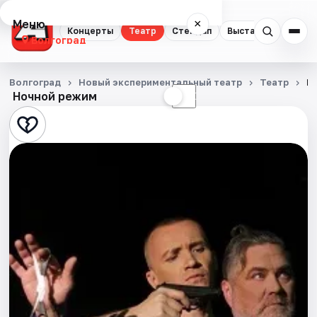
Меню
×
Концерты
Театр
Стендап
Выставки
Квест
Волгоград
Концерты
Волгоград
Новый экспериментальный театр
Театр
Н
Ночной режим
☀
☾
Театр
Стендап
Выставки
Квесты
Экскурсии
Спорт
События