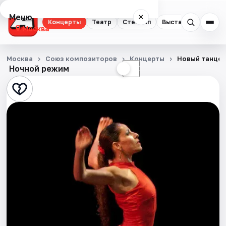
Меню
×
Концерты
Театр
Стендап
Выставки
Квест
Москва
Концерты
Москва
Союз композиторов
Концерты
Новый танцев
Ночной режим
☀
☾
Театр
Стендап
Выставки
Квесты
Экскурсии
Спорт
События