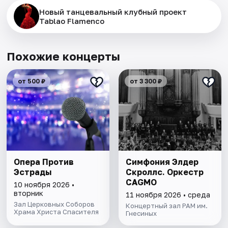
Новый танцевальный клубный проект
Tablao Flamenсo
Похожие концерты
от 500 ₽
от 3 300 ₽
Опера Против
Симфония Элдер
Эстрады
Скроллс. Оркестр
CAGMO
10 ноября 2026 •
вторник
11 ноября 2026 • среда
Зал Церковных Соборов
Концертный зал РАМ им.
Храма Христа Спасителя
Гнесиных