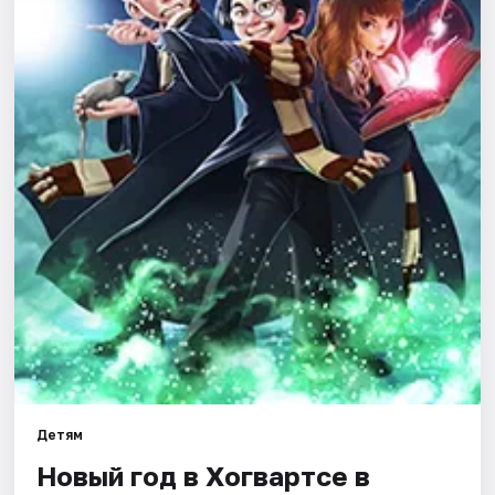
Города
Площадки
Артисты
Рейтинги
Детям
Новый год в Хогвартсе в