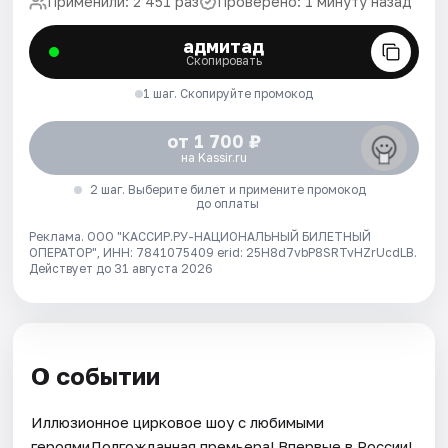
Применили: 2 451 раз
Проверено: 1 минуту назад
адмитад
Скопировать
1 шаг. Скопируйте промокод
от 1 700 ₽
на Kassir.ru
2 шаг. Выберите билет и примените промокод
до оплаты
Реклама. ООО "КАССИР.РУ-НАЦИОНАЛЬНЫЙ БИЛЕТНЫЙ
ОПЕРАТОР", ИНН: 7841075409 erid: 25H8d7vbP8SRTvHZrUcdLB.
Действует до 31 августа 2026
О событии
Иллюзионное цирковое шоу с любимыми
героямиДолгожданная премьера! Впервые в России!