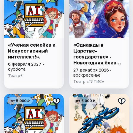
«Ученая семейка и
«Однажды в
Искусственный
Царстве-
интеллект!».
государстве» -
Новогодняя ёлка
6 февраля 2027 •
2026-2027
суббота
27 декабря 2026 •
воскресенье
Театр+
Театр «ГИТИС»
от 5 000 ₽
от 5 000 ₽