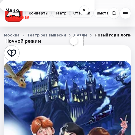
Меню
×
Концерты
Театр
Стендап
Выставки
Квест
Москва
Концерты
Москва
Театр без вывески
Детям
Новый год в Хогва
Ночной режим
☀
☾
Театр
Стендап
Выставки
Квесты
Экскурсии
Спорт
События