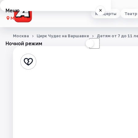
Меню
×
Концерты
Театр
Москва
Концерты
Москва
Цирк Чудес на Варшавке
Детям от 7 до 11 л
Ночной режим
☀
☾
Театр
Стендап
Выставки
Квесты
Экскурсии
Спорт
События