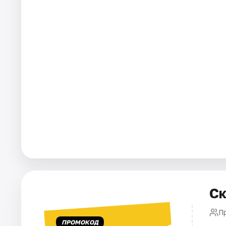
Города
Площадки
Артисты
Рейтинги
Ск
П
ПРОМОКОД