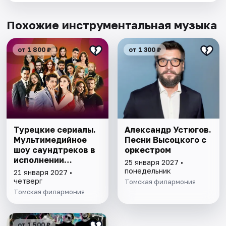
Похожие инструментальная музыка
от 1 800 ₽
от 1 300 ₽
Турецкие сериалы.
Александр Устюгов.
Мультимедийное
Песни Высоцкого с
шоу саундтреков в
оркестром
исполнении
25 января 2027 •
оркестра
понедельник
21 января 2027 •
четверг
Томская филармония
Томская филармония
от 1 500 ₽