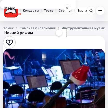
Меню
×
Концерты
Театр
Стендап
Выставки
Квест
Томск
Концерты
Томск
Томская филармония
Инструментальная музыка
Ночной режим
☀
☾
Театр
Стендап
Выставки
Квесты
Экскурсии
События