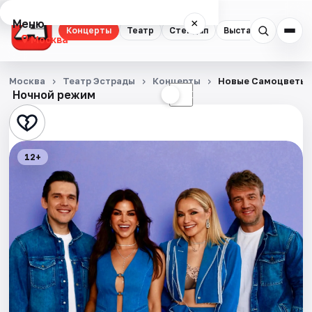
Меню
×
Концерты
Театр
Стендап
Выставки
Квест
Москва
Концерты
Москва
Театр Эстрады
Концерты
Новые Самоцветы
Ночной режим
☀
☾
Театр
Стендап
12+
Выставки
Квесты
Экскурсии
Спорт
События