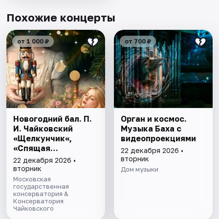
Похожие концерты
от 1 000 ₽
от 700 ₽
Новогодний бал. П.
Орган и космос.
И. Чайковский
Музыка Баха с
«Щелкунчик«,
видеопроекциями
«Спящая
22 декабря 2026 •
красавица»
вторник
22 декабря 2026 •
вторник
Дом музыки
Московская
государственная
консерватория &
Консерватория
Чайковского