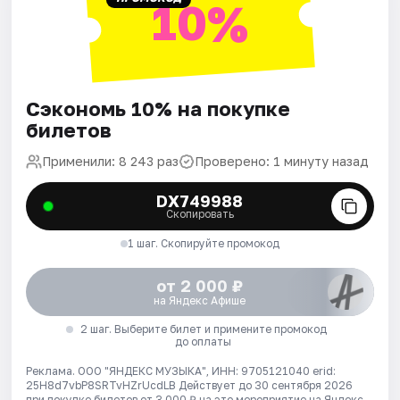
10%
Сэкономь 10% на покупке
билетов
Применили: 8 243 раз
Проверено: 1 минуту назад
DX749988
Скопировать
1 шаг. Скопируйте промокод
от 2 000 ₽
на Яндекс Афише
2 шаг. Выберите билет и примените промокод
до оплаты
Реклама. ООО "ЯНДЕКС МУЗЫКА", ИНН: 9705121040 erid:
25H8d7vbP8SRTvHZrUcdLB
Действует до 30 сентября 2026
при покупке билетов от 3 000 ₽ на это мероприятие на Яндекс