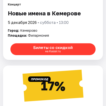
Города
Концерт
Новые имена в Кемерове
Площадки
5 декабря 2026
• суббота • 13:00
Артисты
Город:
Кемерово
Рейтинги
Площадка:
Филармония
Билеты со скидкой
на Kassir.ru
ПРОМОКОД
17%