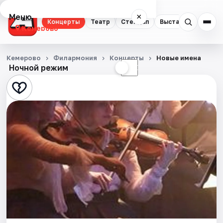
Меню
×
Концерты
Театр
Стендап
Выставки
Квест
Кемерово
Концерты
Кемерово
Филармония
Концерты
Новые имена
Ночной режим
☀
☾
Театр
Стендап
Выставки
Квесты
Экскурсии
События