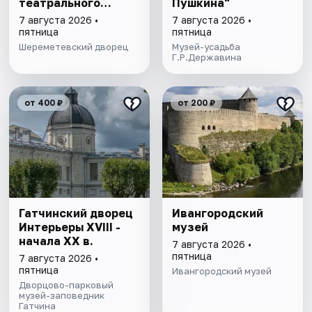
театрального
Пушкина"
художника"
7 августа 2026 •
7 августа 2026 •
пятница
пятница
Шереметевский дворец
Музей-усадьба
Г.Р.Державина
от 400 ₽
от 200 ₽
Гатчинский дворец
Ивангородский
Интерьеры ХVIII -
музей
начала ХХ в.
7 августа 2026 •
пятница
7 августа 2026 •
пятница
Ивангородский музей
Дворцово-парковый
музей-заповедник
Гатчина