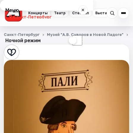
Меню
×
Концерты
Театр
Стендап
Выставки
Квест
Санкт-Петербург
Концерты
Санкт-Петербург
Музей "А.В. Суворов в Новой Ладоге"
Ночной режим
☀
☾
Театр
Стендап
Выставки
Квесты
Экскурсии
Спорт
События