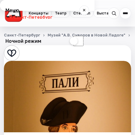
Меню
×
Концерты
Театр
Стендап
Выставки
Квест
Санкт-Петербург
Концерты
Санкт-Петербург
Музей "А.В. Суворов в Новой Ладоге"
Ночной режим
☀
☾
Театр
Стендап
Выставки
Квесты
Экскурсии
Спорт
События