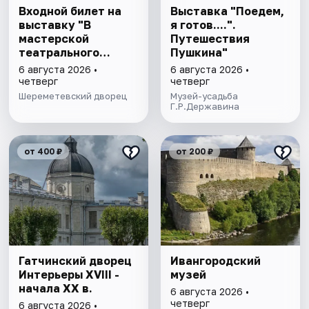
Входной билет на
Выставка "Поедем,
выставку "В
я готов....".
мастерской
Путешествия
театрального
Пушкина"
художника"
6 августа 2026 •
6 августа 2026 •
четверг
четверг
Шереметевский дворец
Музей-усадьба
Г.Р.Державина
от 400 ₽
от 200 ₽
Гатчинский дворец
Ивангородский
Интерьеры ХVIII -
музей
начала ХХ в.
6 августа 2026 •
четверг
6 августа 2026 •