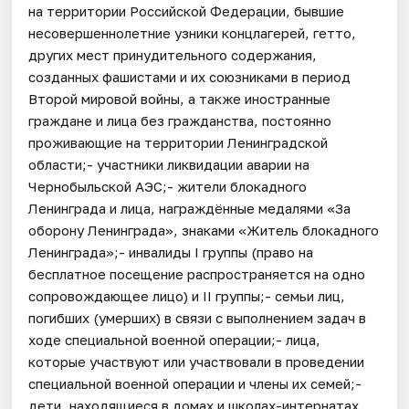
на территории Российской Федерации, бывшие
несовершеннолетние узники концлагерей, гетто,
других мест принудительного содержания,
созданных фашистами и их союзниками в период
Второй мировой войны, а также иностранные
граждане и лица без гражданства, постоянно
проживающие на территории Ленинградской
области;- участники ликвидации аварии на
Чернобыльской АЭС;- жители блокадного
Ленинграда и лица, награждённые медалями «За
оборону Ленинграда», знаками «Житель блокадного
Ленинграда»;- инвалиды I группы (право на
бесплатное посещение распространяется на одно
сопровождающее лицо) и II группы;- семьи лиц,
погибших (умерших) в связи с выполнением задач в
ходе специальной военной операции;- лица,
которые участвуют или участвовали в проведении
специальной военной операции и члены их семей;-
дети, находящиеся в домах и школах-интернатах,