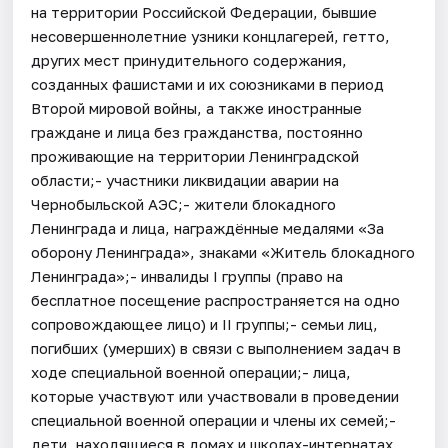
на территории Российской Федерации, бывшие
несовершеннолетние узники концлагерей, гетто,
других мест принудительного содержания,
созданных фашистами и их союзниками в период
Второй мировой войны, а также иностранные
граждане и лица без гражданства, постоянно
проживающие на территории Ленинградской
области;- участники ликвидации аварии на
Чернобыльской АЭС;- жители блокадного
Ленинграда и лица, награждённые медалями «За
оборону Ленинграда», знаками «Житель блокадного
Ленинграда»;- инвалиды I группы (право на
бесплатное посещение распространяется на одно
сопровождающее лицо) и II группы;- семьи лиц,
погибших (умерших) в связи с выполнением задач в
ходе специальной военной операции;- лица,
которые участвуют или участвовали в проведении
специальной военной операции и члены их семей;-
дети, находящиеся в домах и школах-интернатах,