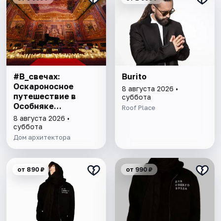
#В_свечах:
Burito
Оскароносное
8 августа 2026 •
путешествие в
суббота
Особняке
Roof Place
Половцова
8 августа 2026 •
суббота
Дом архитектора
от 890 ₽
от 990 ₽