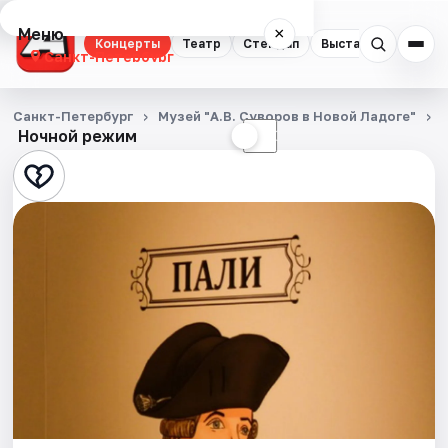
Меню
×
Концерты
Театр
Стендап
Выставки
Квест
Санкт-Петербург
Концерты
Санкт-Петербург
Музей "А.В. Суворов в Новой Ладоге"
Ночной режим
☀
☾
Театр
Стендап
Выставки
Квесты
Экскурсии
Спорт
События