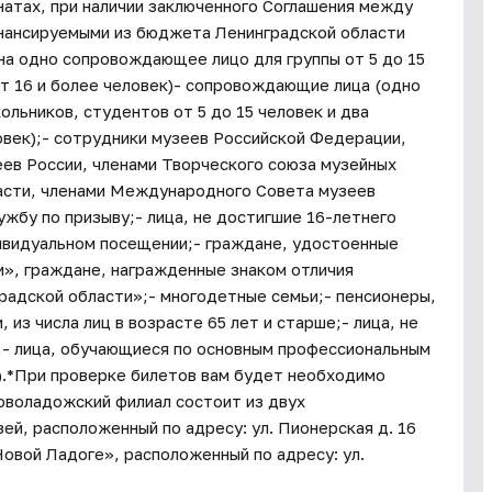
натах, при наличии заключенного Соглашения между
нансируемыми из бюджета Ленинградской области
на одно сопровождающее лицо для группы от 5 до 15
от 16 и более человек)- сопровождающие лица (одно
льников, студентов от 5 до 15 человек и два
овек);- сотрудники музеев Российской Федерации,
ев России, членами Творческого союза музейных
асти, членами Международного Совета музеев
бу по призыву;- лица, не достигшие 16-летнего
дивидуальном посещении;- граждане, удостоенные
», граждане, награжденные знаком отличия
градской области»;- многодетные семьи;- пенсионеры,
из числа лиц в возрасте 65 лет и старше;- лица, не
;- лица, обучающиеся по основным профессиональным
).*При проверке билетов вам будет необходимо
воладожский филиал состоит из двух
й, расположенный по адресу: ул. Пионерская д. 16
ой Ладоге», расположенный по адресу: ул.