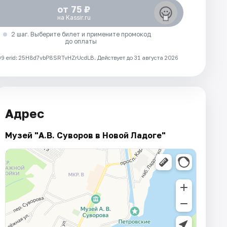
от 75 ₽
на Kassir.ru
2 шаг. Выберите билет и примените промокод
до оплаты
 erid: 25H8d7vbP8SRTvHZrUcdLB.
Действует до 31 августа 2026
Адрес
Музей "А.В. Суворов в Новой Ладоге"