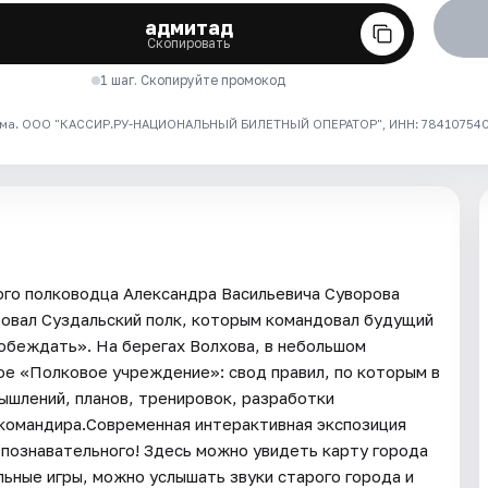
адмитад
Скопировать
1 шаг. Скопируйте промокод
ма. ООО "КАССИР.РУ-НАЦИОНАЛЬНЫЙ БИЛЕТНЫЙ ОПЕРАТОР", ИНН: 7841075409
ого полководца Александра Васильевича Суворова
ровал Суздальский полк, которым командовал будущий
обеждать». На берегах Волхова, в небольшом
ое «Полковое учреждение»: свод правил, по которым в
ышлений, планов, тренировок, разработки
 командира.Современная интерактивная экспозиция
м познавательного! Здесь можно увидеть карту города
льные игры, можно услышать звуки старого города и