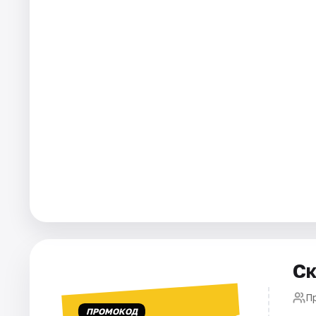
Города
Площадки
Артисты
Рейтинги
Ск
П
ПРОМОКОД