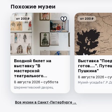
Похожие музеи
от 200 ₽
от 200 ₽
Входной билет на
Выставка "Поед
выставку "В
готов....". Пут
мастерской
Пушкина"
театрального
8 августа 2026 • с
художника"
8 августа 2026 • суббота
Музей-усадьба Г.Р.
Шереметевский дворец
→
Все музеи в Санкт-Петербурге