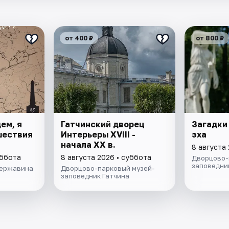
от 400 ₽
от 800 ₽
ем, я
Гатчинский дворец
Загадки
ешествия
Интерьеры ХVIII -
эха
начала ХХ в.
8 августа
уббота
8 августа 2026 • суббота
Дворцово-
заповедни
Державина
Дворцово-парковый музей-
заповедник Гатчина