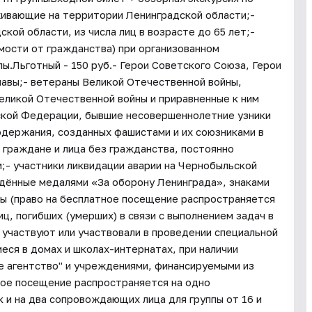
живающие на территории Ленинградской области;-
ой области, из числа лиц в возрасте до 65 лет;-
имости от гражданства) при организованном
ппы.Льготный - 150 руб.- Герои Советского Союза, Герои
авы;- ветераны Великой Отечественной войны,
еликой Отечественной войны и приравненные к ним
ской Федерации, бывшие несовершеннолетние узники
одержания, созданных фашистами и их союзниками в
 граждане и лица без гражданства, постоянно
- участники ликвидации аварии на Чернобыльской
ждённые медалями «За оборону Ленинграда», знаками
пы (право на бесплатное посещение распространяется
иц, погибших (умерших) в связи с выполнением задач в
 участвуют или участвовали в проведении специальной
иеся в домах и школах-интернатах, при наличии
 агентство" и учреждениями, финансируемыми из
ное посещение распространяется на одно
 и на два сопровождающих лица для группы от 16 и