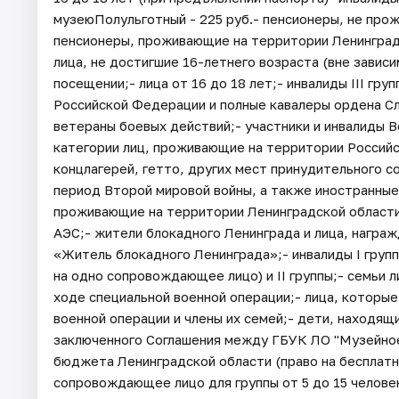
музеюПолульготный - 225 руб.- пенсионеры, не про
пенсионеры, проживающие на территории Ленинградск
лица, не достигшие 16-летнего возраста (вне завис
посещении;- лица от 16 до 18 лет;- инвалиды III гру
Российской Федерации и полные кавалеры ордена Сл
ветераны боевых действий;- участники и инвалиды В
категории лиц, проживающие на территории Россий
концлагерей, гетто, других мест принудительного с
период Второй мировой войны, а также иностранные
проживающие на территории Ленинградской области;
АЭС;- жители блокадного Ленинграда и лица, награ
«Житель блокадного Ленинграда»;- инвалиды I груп
на одно сопровождающее лицо) и II группы;- семьи л
ходе специальной военной операции;- лица, которые
военной операции и члены их семей;- дети, находящ
заключенного Соглашения между ГБУК ЛО "Музейное
бюджета Ленинградской области (право на бесплат
сопровождающее лицо для группы от 5 до 15 человек