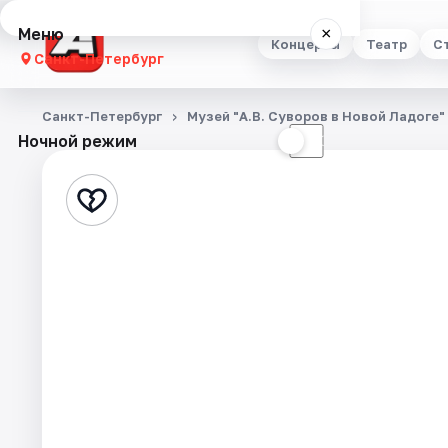
Меню
×
Концерты
Театр
С
Санкт-Петербург
Концерты
Санкт-Петербург
Музей "А.В. Суворов в Новой Ладоге"
Ночной режим
☀
☾
Театр
Стендап
Выставки
Квесты
Экскурсии
Спорт
События