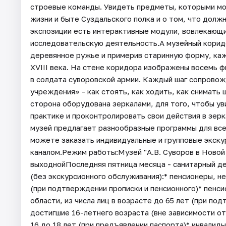
строевые команды. Увидеть предметы, которыми мог
жизни и быте Суздальского полка и о том, что должн
экспозиции есть интерактивные модули, вовлекающ
исследовательскую деятельность.А музейный коридо
деревянное ружье и примерив старинную форму, ка
XVIII века. На стене коридора изображены восемь 
в солдата суворовской армии. Каждый шаг сопрово
учреждения» - как стоять, как ходить, как снимать
сторона оборудована зеркалами, для того, чтобы у
практике и проконтролировать свои действия в зер
музей предлагает разнообразные программы для все
можете заказать индивидуальные и групповые экску
каналом.Режим работы:Музей "А.В. Суворов в Новой Л
выходнойПоследняя пятница месяца - санитарный де
(без экскурсионного обслуживания):* пенсионеры, 
(при подтверждении прописки и пенсионного)* пенс
области, из числа лиц в возрасте до 65 лет (при под
достигшие 16-летнего возраста (вне зависимости от
16 до 18 лет (при предъявлении паспорта)* инвалиды