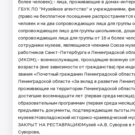
более человек);- лица, проживающие в домах-интер
ГБУК ЛО "Музейное агентство" и учреждениями, фи
(право на бесплатное посещение распространяется 
человек и на два сопровождающих лица для группы 
сопровождающее лицо для группы школьников, дошко
сопровождающих лица для группы от 16 и более чел
сотрудники музеев, являющиеся членами Союза музе
работников Санкт-Петербурга и Ленинградской обл
(ИКОМ);- военнослужащие, проходящие военную служ
возраста (вне зависимости от гражданства) при ин
звания «Почетный гражданин Ленинградской области
Ленинградской области «За вклад в развитие Ленин
проживающие на территории Ленинградской области, 
достигшие восемнадцати лет (первая среда месяца)
образовательным программам (первая среда месяца
предъявить документы, подтверждающие льготы.Но
музеев:Новоладожский историко-краеведческий музе
ЗАКРЫТ НА РЕСТАВРАЦИЮМузей «А.В. Суворов в Нов
Суворова,