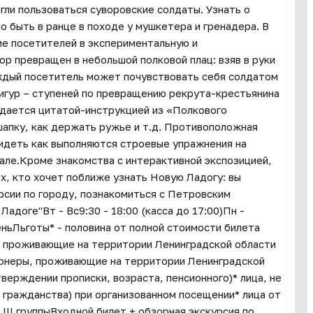
ли пользоваться суворовские солдаты. Узнать о
о быть в ранце в походе у мушкетера и гренадера. В
ие посетителей в экспериментальную и
р превращен в небольшой полковой плац: взяв в руки
ждый посетитель может почувствовать себя солдатом
фигур – ступеней по превращению рекрута-крестьянина
ждается цитатой-инструкцией из «Полкового
 шапку, как держать ружье и т.д. Противоположная
видеть как выполняются строевые упражнения на
кале.Кроме знакомства с интерактивной экспозицией,
х, кто хочет поближе узнать Новую Ладогу: вы
рсии по городу, познакомиться с Петровским
адоге"Вт - Вс9:30 - 18:00 (касса до 17:00)Пн -
ньЛьготы* - половина от полной стоимости билета
не проживающие на территории Ленинградской области
ионеры, проживающие на территории Ленинградской
тверждении прописки, возраста, пенсионного)* лица, не
 гражданства) при организованном посещении* лица от
 III группыВходной билет + обзорная экскурсия по