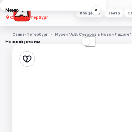
Меню
×
Концерты
Театр
С
Санкт-Петербург
Концерты
Санкт-Петербург
Музей "А.В. Суворов в Новой Ладоге"
Ночной режим
☀
☾
Театр
Стендап
Выставки
Квесты
Экскурсии
Спорт
События