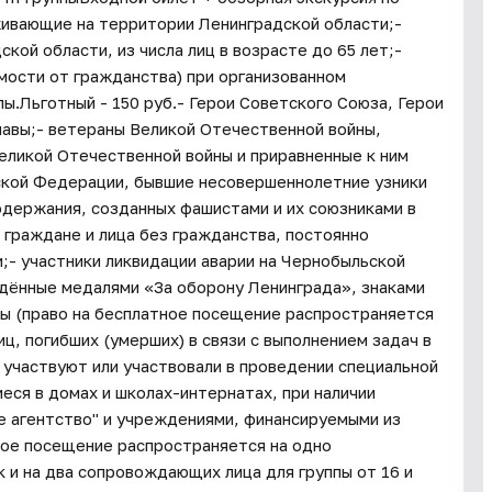
живающие на территории Ленинградской области;-
ой области, из числа лиц в возрасте до 65 лет;-
имости от гражданства) при организованном
ппы.Льготный - 150 руб.- Герои Советского Союза, Герои
авы;- ветераны Великой Отечественной войны,
еликой Отечественной войны и приравненные к ним
ской Федерации, бывшие несовершеннолетние узники
одержания, созданных фашистами и их союзниками в
 граждане и лица без гражданства, постоянно
- участники ликвидации аварии на Чернобыльской
ждённые медалями «За оборону Ленинграда», знаками
пы (право на бесплатное посещение распространяется
иц, погибших (умерших) в связи с выполнением задач в
 участвуют или участвовали в проведении специальной
иеся в домах и школах-интернатах, при наличии
 агентство" и учреждениями, финансируемыми из
ное посещение распространяется на одно
 и на два сопровождающих лица для группы от 16 и