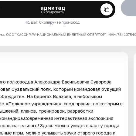
адмитад
Скопировать
1 шаг. Скопируйте промокод
ма. ООО "КАССИР.РУ-НАЦИОНАЛЬНЫЙ БИЛЕТНЫЙ ОПЕРАТОР", ИНН: 7841075409
ого полководца Александра Васильевича Суворова
ровал Суздальский полк, которым командовал будущий
обеждать». На берегах Волхова, в небольшом
ое «Полковое учреждение»: свод правил, по которым в
ышлений, планов, тренировок, разработки
 командира.Современная интерактивная экспозиция
м познавательного! Здесь можно увидеть карту города
льные игры, можно услышать звуки старого города и