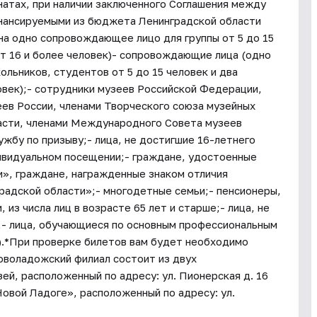
натах, при наличии заключенного Соглашения между
нансируемыми из бюджета Ленинградской области
на одно сопровождающее лицо для группы от 5 до 15
от 16 и более человек)- сопровождающие лица (одно
льников, студентов от 5 до 15 человек и два
овек);- сотрудники музеев Российской Федерации,
ев России, членами Творческого союза музейных
асти, членами Международного Совета музеев
бу по призыву;- лица, не достигшие 16-летнего
дивидуальном посещении;- граждане, удостоенные
», граждане, награжденные знаком отличия
градской области»;- многодетные семьи;- пенсионеры,
из числа лиц в возрасте 65 лет и старше;- лица, не
;- лица, обучающиеся по основным профессиональным
).*При проверке билетов вам будет необходимо
воладожский филиал состоит из двух
й, расположенный по адресу: ул. Пионерская д. 16
ой Ладоге», расположенный по адресу: ул.