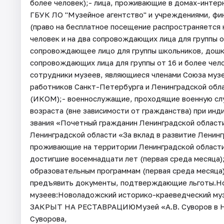
более человек);- лица, проживающие в домах-интер
ГБУК ЛО "Музейное агентство" и учреждениями, фи
(право на бесплатное посещение распространяется 
человек и на два сопровождающих лица для группы 
сопровождающее лицо для группы школьников, дошко
сопровождающих лица для группы от 16 и более чел
сотрудники музеев, являющиеся членами Союза музе
работников Санкт-Петербурга и Ленинградской обл
(ИКОМ);- военнослужащие, проходящие военную служ
возраста (вне зависимости от гражданства) при ин
звания «Почетный гражданин Ленинградской области
Ленинградской области «За вклад в развитие Ленин
проживающие на территории Ленинградской области, 
достигшие восемнадцати лет (первая среда месяца)
образовательным программам (первая среда месяца
предъявить документы, подтверждающие льготы.Но
музеев:Новоладожский историко-краеведческий музе
ЗАКРЫТ НА РЕСТАВРАЦИЮМузей «А.В. Суворов в Нов
Суворова,