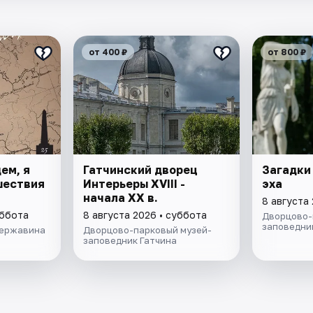
от 400 ₽
от 800 ₽
ем, я
Гатчинский дворец
Загадки
ешествия
Интерьеры ХVIII -
эха
начала ХХ в.
8 августа
уббота
8 августа 2026 • суббота
Дворцово-
заповедни
Державина
Дворцово-парковый музей-
заповедник Гатчина