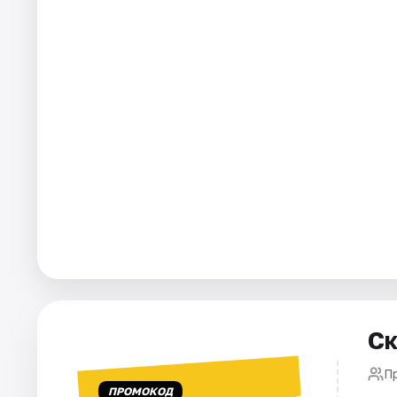
Города
Площадки
Артисты
Рейтинги
Ск
П
ПРОМОКОД