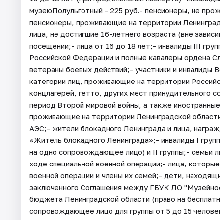
музеюПолульготный - 225 руб.- пенсионеры, не про
пенсионеры, проживающие на территории Ленинградск
лица, не достигшие 16-летнего возраста (вне завис
посещении;- лица от 16 до 18 лет;- инвалиды III гру
Российской Федерации и полные кавалеры ордена Сл
ветераны боевых действий;- участники и инвалиды В
категории лиц, проживающие на территории Россий
концлагерей, гетто, других мест принудительного с
период Второй мировой войны, а также иностранные
проживающие на территории Ленинградской области;
АЭС;- жители блокадного Ленинграда и лица, награ
«Житель блокадного Ленинграда»;- инвалиды I груп
на одно сопровождающее лицо) и II группы;- семьи л
ходе специальной военной операции;- лица, которые
военной операции и члены их семей;- дети, находящ
заключенного Соглашения между ГБУК ЛО "Музейное
бюджета Ленинградской области (право на бесплат
сопровождающее лицо для группы от 5 до 15 человек