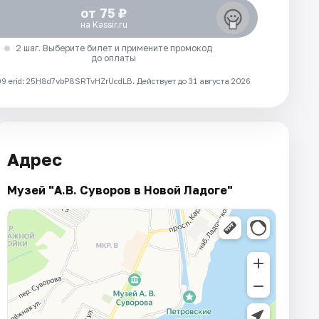
от 75 ₽
на Kassir.ru
2 шаг. Выберите билет и примените промокод
до оплаты
 erid: 25H8d7vbP8SRTvHZrUcdLB.
Действует до 31 августа 2026
Адрес
Музей "А.В. Суворов в Новой Ладоге"