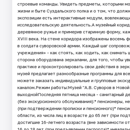
строевые команды. Увидеть предметы, которыми мог
жизни и быте Суздальского полка и о том, что должн
экспозиции есть интерактивные модули, вовлекающ
исследовательскую деятельность.А музейный коридо
деревянное ружье и примерив старинную форму, ка
XVIII века. На стене коридора изображены восемь 
в солдата суворовской армии. Каждый шаг сопрово
учреждения» - как стоять, как ходить, как снимать
сторона оборудована зеркалами, для того, чтобы у
практике и проконтролировать свои действия в зер
музей предлагает разнообразные программы для все
можете заказать индивидуальные и групповые экску
каналом.Режим работы:Музей "А.В. Суворов в Новой Л
выходнойПоследняя пятница месяца - санитарный де
(без экскурсионного обслуживания):* пенсионеры, 
(при подтверждении прописки и пенсионного)* пенс
области, из числа лиц в возрасте до 65 лет (при под
достигшие 16-летнего возраста (вне зависимости от
16 до 18 лет (при предъявлении паспорта)* инвалиды