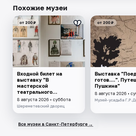
Похожие музеи
от 200 ₽
от 200 ₽
Входной билет на
Выставка "Поед
выставку "В
готов....". Пут
мастерской
Пушкина"
театрального
8 августа 2026 • с
художника"
8 августа 2026 • суббота
Музей-усадьба Г.Р.
Шереметевский дворец
→
Все музеи в Санкт-Петербурге