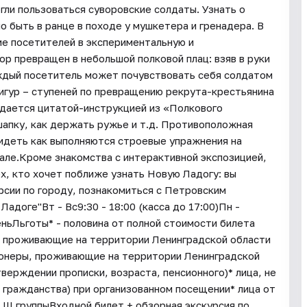
ли пользоваться суворовские солдаты. Узнать о
о быть в ранце в походе у мушкетера и гренадера. В
ие посетителей в экспериментальную и
р превращен в небольшой полковой плац: взяв в руки
ждый посетитель может почувствовать себя солдатом
фигур – ступеней по превращению рекрута-крестьянина
ждается цитатой-инструкцией из «Полкового
 шапку, как держать ружье и т.д. Противоположная
видеть как выполняются строевые упражнения на
кале.Кроме знакомства с интерактивной экспозицией,
х, кто хочет поближе узнать Новую Ладогу: вы
рсии по городу, познакомиться с Петровским
адоге"Вт - Вс9:30 - 18:00 (касса до 17:00)Пн -
ньЛьготы* - половина от полной стоимости билета
не проживающие на территории Ленинградской области
ионеры, проживающие на территории Ленинградской
тверждении прописки, возраста, пенсионного)* лица, не
 гражданства) при организованном посещении* лица от
 III группыВходной билет + обзорная экскурсия по