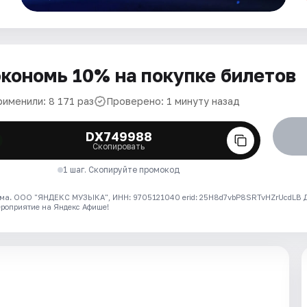
кономь 10% на покупке билетов
рименили: 8 171 раз
Проверено: 1 минуту назад
DX749988
Скопировать
1 шаг. Скопируйте промокод
ма. ООО "ЯНДЕКС МУЗЫКА", ИНН: 9705121040 erid: 25H8d7vbP8SRTvHZrUcdLB
ероприятие на Яндекс Афише!