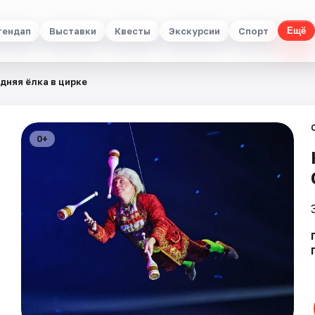
тендап
Выставки
Квесты
Экскурсии
Спорт
Ещё
дняя ёлка в цирке
0+