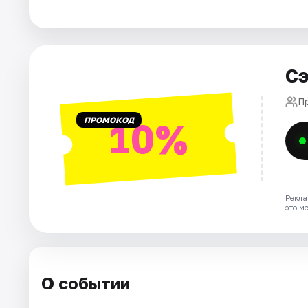
Города
Площадки
Сэ
Артисты
П
ПРОМОКОД
10%
Рейтинги
Рекла
это м
О событии