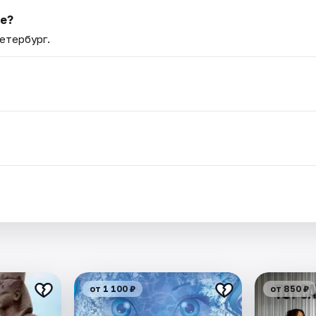
ке?
етербург.
от 1 100 ₽
от 850 ₽