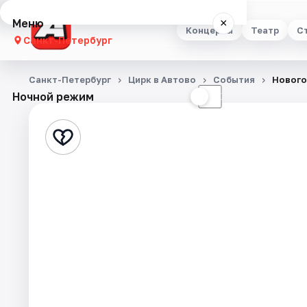
Меню
×
Концерты
Театр
С
Санкт-Петербург
Концерты
Санкт-Петербург
Цирк в Автово
События
Нового
Ночной режим
☀
☾
Театр
Стендап
Выставки
Квесты
Экскурсии
Спорт
События