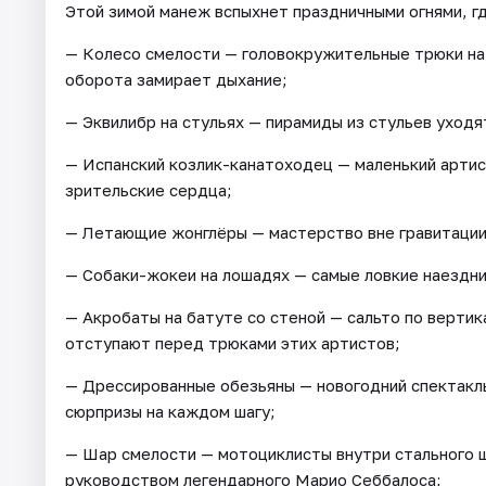
Этой зимой манеж вспыхнет праздничными огнями, 
— Колесо смелости — головокружительные трюки на
оборота замирает дыхание;
— Эквилибр на стульях — пирамиды из стульев уходя
— Испанский козлик-канатоходец — маленький артис
зрительские сердца;
— Летающие жонглёры — мастерство вне гравитации
— Собаки-жокеи на лошадях — самые ловкие наездни
— Акробаты на батуте со стеной — сальто по вертик
отступают перед трюками этих артистов;
— Дрессированные обезьяны — новогодний спектакль 
сюрпризы на каждом шагу;
— Шар смелости — мотоциклисты внутри стального ш
руководством легендарного Марио Себбалоса;