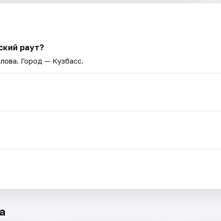
ский раут?
лова
. Город — Кузбасс.
.
а