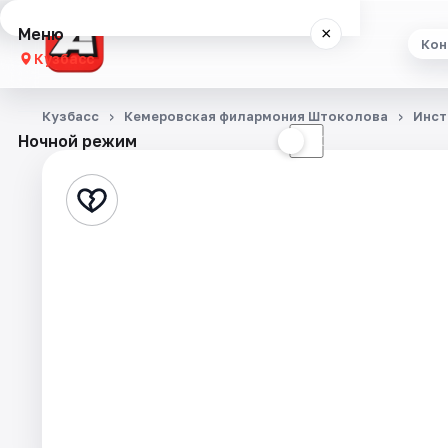
Меню
×
Кон
Кузбасс
Концерты
Кузбасс
Кемеровская филармония Штоколова
Инст
Ночной режим
☀
☾
Театр
Выставки
Экскурсии
События
Города
Площадки