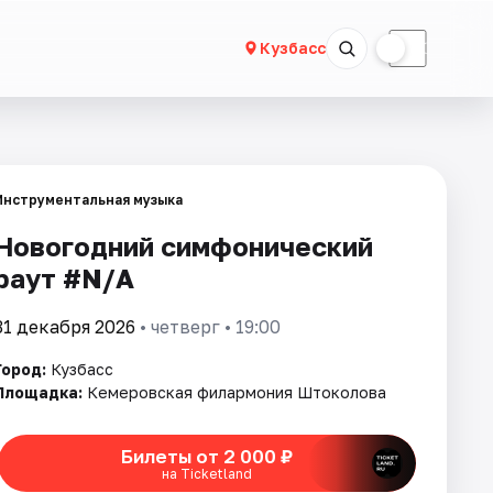
☀
☾
Кузбасс
Инструментальная музыка
Новогодний симфонический
раут #N/A
31 декабря 2026
• четверг • 19:00
Город:
Кузбасс
Площадка:
Кемеровская филармония Штоколова
Билеты от 2 000 ₽
на Ticketland