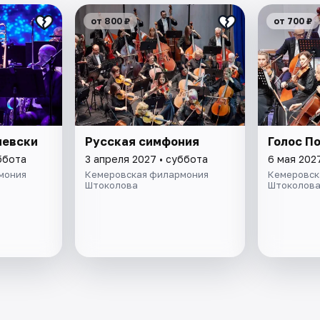
от 800 ₽
от 700 ₽
левски
Русская симфония
Голос П
ббота
3 апреля 2027 • суббота
6 мая 202
мония
Кемеровская филармония
Кемеровск
Штоколова
Штоколов