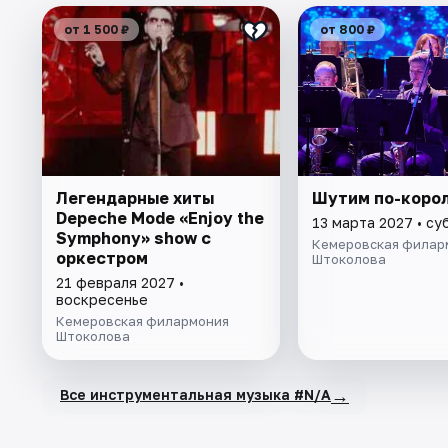
от 1 500 ₽
от 800 ₽
Легендарные хиты
Шутим по-коро
Depeche Mode «Enjoy the
13 марта 2027 • су
Symphony» show с
Кемеровская филар
оркестром
Штоколова
21 февраля 2027 •
воскресенье
Кемеровская филармония
Штоколова
→
Все инструментальная музыка #N/A