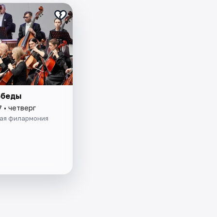
обеды
7 • четверг
ая филармония
а