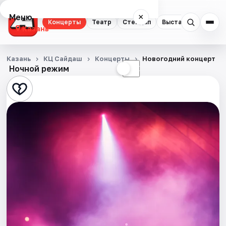
Меню
×
Концерты
Театр
Стендап
Выставки
Квест
Казань
Концерты
Казань
КЦ Сайдаш
Концерты
Новогодний концерт
Ночной режим
☀
☾
Театр
Стендап
Выставки
Квесты
Экскурсии
Спорт
События