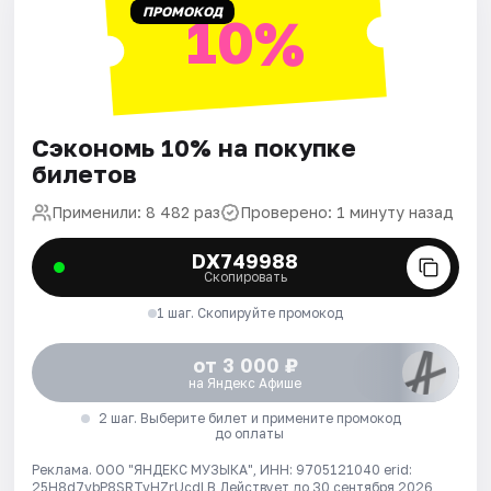
ПРОМОКОД
10%
Сэкономь 10% на покупке
билетов
Применили: 8 482 раз
Проверено: 1 минуту назад
DX749988
Скопировать
1 шаг. Скопируйте промокод
от 3 000 ₽
на Яндекс Афише
2 шаг. Выберите билет и примените промокод
до оплаты
Реклама. ООО "ЯНДЕКС МУЗЫКА", ИНН: 9705121040 erid:
25H8d7vbP8SRTvHZrUcdLB
Действует до 30 сентября 2026