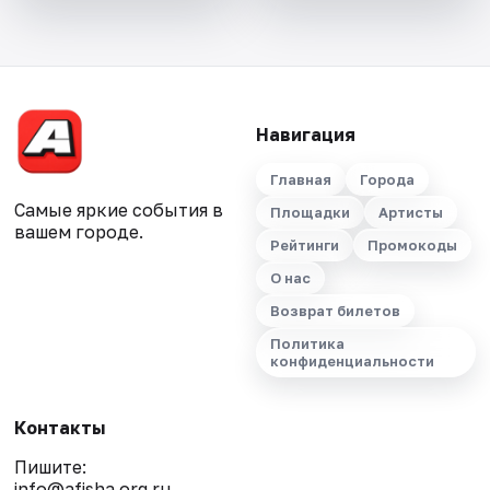
Навигация
Главная
Города
Самые яркие события в
Площадки
Артисты
вашем городе.
Рейтинги
Промокоды
О нас
Возврат билетов
Политика
конфиденциальности
Контакты
Пишите:
info@afisha.org.ru