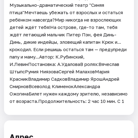
Музыкально-драматический театр "Синяя
птица"Мечтаешь убежать от взрослых и остаться
ребёнком навсегда?Мир никогда не взрослеющих
детей ждёт тебя!На острове, где-то там, тебя
ждёт летающий мальчик Питер Пэн, фея Динь-
Динь, дикие индейцы, зловещий капитан Крюк и...
крокодил. Если решишь остаться там — предупреди
папу и маму...Автор: К.Рубинский,
И.ЛевинПостановка: А.УдаловаВ ролях:Вячеслав
ШтыпсРумия НиязоваСергей МалаховМария
КрасникВладимир СадковВладимир ЯрошАндрей
СмирновВсеволод КлименокАлександра
ОжогинаБилет нужен каждому зрителю, независимо
от возраста.Продолжительность: 2 час 10 мин. С 1
Адрес