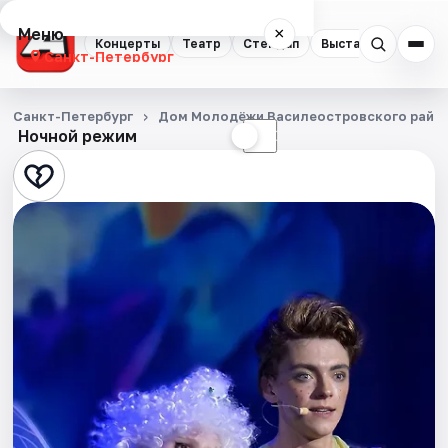
Меню
×
Концерты
Театр
Стендап
Выставки
Квест
Санкт-Петербург
Концерты
Санкт-Петербург
Дом Молодёжи Василеостровского райо
Ночной режим
☀
☾
Театр
Стендап
Выставки
Квесты
Экскурсии
Спорт
События