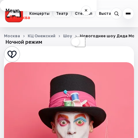
Меню
×
Концерты
Театр
Стендап
Выставки
Квест
Москва
Концерты
Москва
КЦ Онежский
Шоу
Новогоднее шоу Деда Мор
Ночной режим
☀
☾
Театр
Стендап
Выставки
Квесты
Экскурсии
Спорт
События