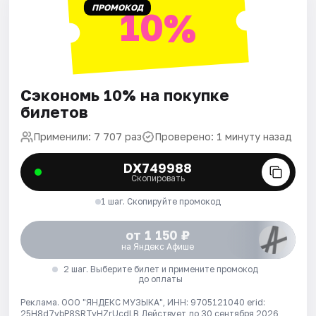
ПРОМОКОД
10%
Сэкономь 10% на покупке
билетов
Применили: 7 707 раз
Проверено: 1 минуту назад
DX749988
Скопировать
1 шаг. Скопируйте промокод
от 1 150 ₽
на Яндекс Афише
2 шаг. Выберите билет и примените промокод
до оплаты
Реклама. ООО "ЯНДЕКС МУЗЫКА", ИНН: 9705121040 erid:
25H8d7vbP8SRTvHZrUcdLB
Действует до 30 сентября 2026