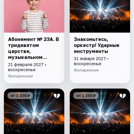
Абонемент № 23А. В
Знакомьтесь,
тридевятом
оркестр! Ударные
царстве,
инструменты
музыкальном
31 января 2027 •
государстве
воскресенье
21 февраля 2027 •
воскресенье
Филармония
Филармония
от 1 200 ₽
от 1 200 ₽