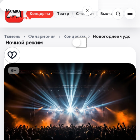
Меню
×
Концерты
Театр
Стендап
Выставки
Квест
Тюмень
Концерты
Тюмень
Филармония
Концерты
Новогоднее чудо
Ночной режим
☀
☾
Театр
Стендап
6+
Выставки
Квесты
Экскурсии
Спорт
События