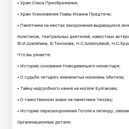
• Храм Спаса Преображения;
• Храм Усекновения Главы Иоанна Предтечи;
• Памятники на местах захоронения выдающихся лич
политиков, театральных деятелей, известных актёро
Ф.И.Шаляпина, В.Тихонова, Н.С.Аллилуевой, Н.С.Хру
Что вы узнаете:
• Историю основания Новодевичьего монастыря;
• О судьбе четырёх знаменитых монахинь обители;
• Тайну надгробного камня на могиле Булгакова;
• О таинственном знаке на памятнике Чехову;
• Историю перезахоронения Гоголя и легенду, связа
Организационные детали: