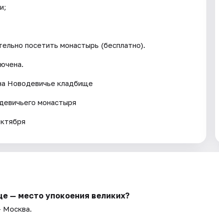
и;
тельно посетить монастырь (бесплатно).
лючена.
 на Новодевичье кладбище
девичьего монастыря
Октября
ще — место упокоения великих?
— Москва.