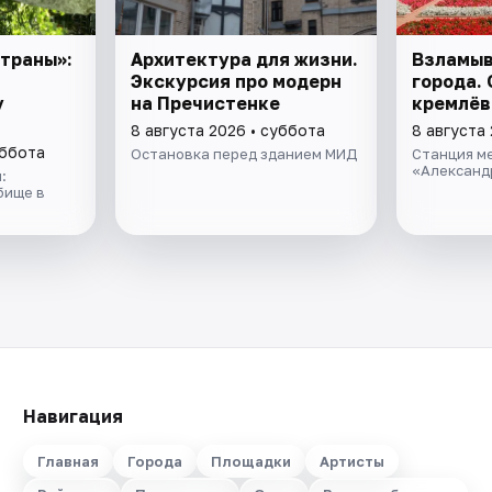
траны»:
Архитектура для жизни.
Взламыв
Экскурсия про модерн
города. 
у
на Пречистенке
кремлёв
8 августа 2026 • суббота
8 августа
уббота
Остановка перед зданием МИД
Станция м
«Александ
:
бище в
Навигация
Главная
Города
Площадки
Артисты