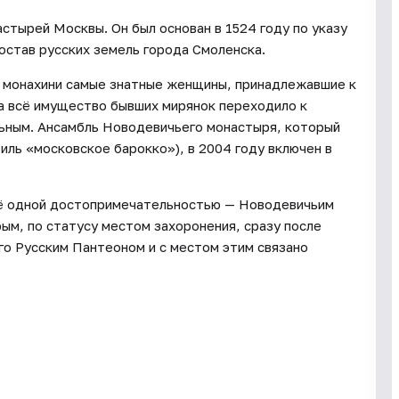
стырей Москвы. Он был основан в 1524 году по указу
 состав русских земель города Смоленска.
в монахини самые знатные женщины, принадлежавшие к
а всё имущество бывших мирянок переходило к
льным. Ансамбль Новодевичьего монастыря, который
иль «московское барокко»), в 2004 году включен в
щё одной достопримечательностью — Новодевичьим
ым, по статусу местом захоронения, сразу после
го Русским Пантеоном и с местом этим связано