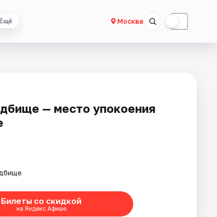
☀
☾
Москва
Ещё
дбище — место упокоения
е
адбище
Билеты со скидкой
на Яндекс Афише