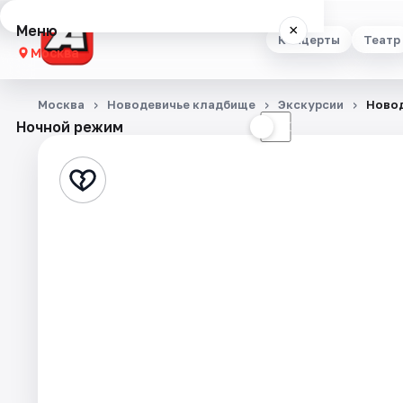
Меню
×
Концерты
Театр
Москва
Концерты
Москва
Новодевичье кладбище
Экскурсии
Новод
Ночной режим
☀
☾
Театр
Стендап
Выставки
Квесты
Экскурсии
Спорт
События