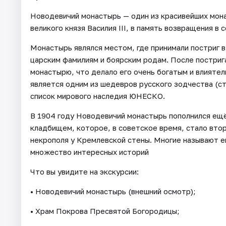
Новодевичий монастырь — один из красивейших мона
великого князя Василия III, в память возвращения в
Монастырь являлся местом, где принимали постриг 
царским фамилиям и боярским родам. После постриг
монастырю, что делало его очень богатым и влияте
является одним из шедевров русского зодчества (ст
список мирового наследия ЮНЕСКО.
В 1904 году Новодевичий монастырь пополнился е
кладбищем, которое, в советское время, стало втор
некрополя у Кремлевской стены. Многие называют е
множество интересных историй
Что вы увидите на экскурсии:
• Новодевичий монастырь (внешний осмотр);
• Храм Покрова Пресвятой Богородицы;