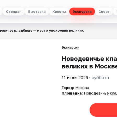
Стендап
Выставки
Квесты
Экскурсии
Спорт
евичье кладбище — место упокоения великих
Экскурсия
Новодевичье кла
великих в Москв
11 июля 2026
• суббота
Город:
Москва
Площадка:
Новодевичье кл