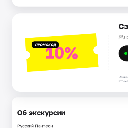
Города
Сэ
Площадки
П
Артисты
ПРОМОКОД
10%
Рейтинги
Рекла
это м
Об экскурсии
Русский Пантеон