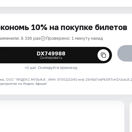
кономь 10% на покупке билетов
рименили: 8 336 раз
Проверено: 1 минуту назад
DX749988
Скопировать
1 шаг. Скопируйте промокод
ма. ООО "ЯНДЕКС МУЗЫКА", ИНН: 9705121040 erid: 25H8d7vbP8SRTvHZrUcdLB
ероприятие на Яндекс Афише!