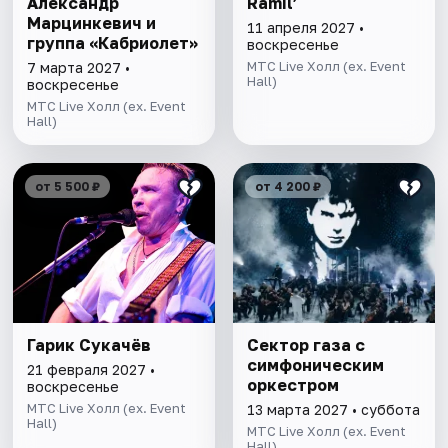
Александр
Ramil’
Марцинкевич и
11 апреля 2027 •
группа «Кабриолет»
воскресенье
МТС Live Холл (ex. Event
7 марта 2027 •
Hall)
воскресенье
МТС Live Холл (ex. Event
Hall)
от 5 500 ₽
от 4 200 ₽
Гарик Сукачёв
Сектор газа с
симфоническим
21 февраля 2027 •
оркестром
воскресенье
МТС Live Холл (ex. Event
13 марта 2027 • суббота
Hall)
МТС Live Холл (ex. Event
Hall)