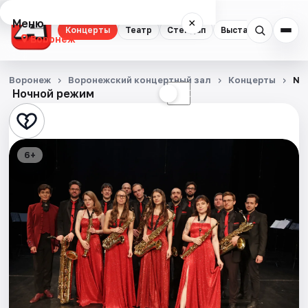
Меню
×
Концерты
Театр
Стендап
Выставки
Квест
Воронеж
Концерты
Воронеж
Воронежский концертный зал
Концерты
No
Ночной режим
☀
☾
Театр
Стендап
6+
Выставки
Квесты
Экскурсии
Спорт
События