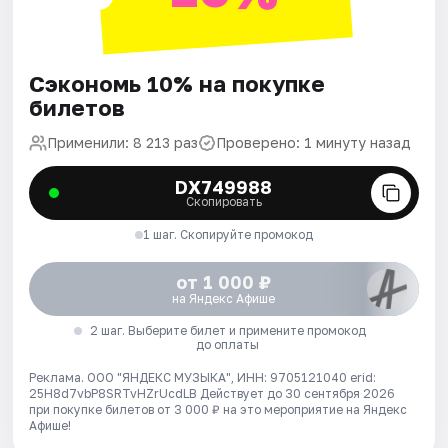
Сэкономь 10% на покупке
билетов
Применили: 8 213 раз
Проверено: 1 минуту назад
DX749988
Скопировать
1 шаг. Скопируйте промокод
от 1 000 ₽
на Яндекс Афише
2 шаг. Выберите билет и примените промокод
до оплаты
Реклама. ООО "ЯНДЕКС МУЗЫКА", ИНН: 9705121040 erid:
25H8d7vbP8SRTvHZrUcdLB
Действует до 30 сентября 2026
при покупке билетов от 3 000 ₽ на это мероприятие на Яндекс
Афише!