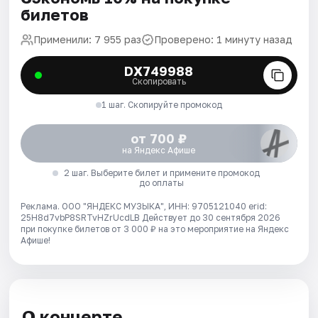
билетов
Применили: 7 955 раз
Проверено: 1 минуту назад
DX749988
Скопировать
1 шаг. Скопируйте промокод
от 700 ₽
на Яндекс Афише
2 шаг. Выберите билет и примените промокод
до оплаты
Реклама. ООО "ЯНДЕКС МУЗЫКА", ИНН: 9705121040 erid:
25H8d7vbP8SRTvHZrUcdLB
Действует до 30 сентября 2026
при покупке билетов от 3 000 ₽ на это мероприятие на Яндекс
Афише!
О концерте