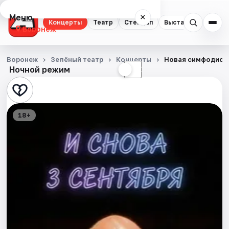
Меню
×
Концерты
Театр
Стендап
Выставки
Квест
Воронеж
Концерты
Воронеж
Зелёный театр
Концерты
Новая симфодиск
Ночной режим
☀
☾
Театр
Стендап
18+
Выставки
Квесты
Экскурсии
Спорт
События