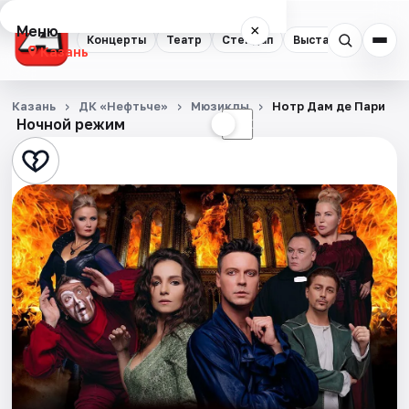
Меню
×
Концерты
Театр
Стендап
Выставки
Квест
Казань
Концерты
Казань
ДК «Нефтьче»
Мюзиклы
Нотр Дам де Пари
Ночной режим
☀
☾
Театр
Стендап
Выставки
Квесты
Экскурсии
Спорт
События