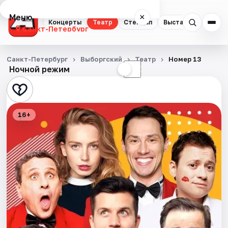
Меню
×
Концерты
Театр
Стендап
Выставки
Квест
Санкт-Петербург
Концерты
Санкт-Петербург
Выборгский
Театр
Номер 13
Ночной режим
☀
☾
Театр
Стендап
16+
Выставки
Квесты
Экскурсии
Спорт
События