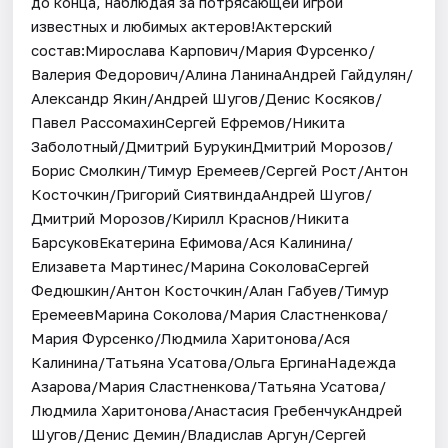
до конца, наблюдая за потрясающей игрой
известных и любимых актеров!Актерский
состав:Мирослава Карпович/Мария Фурсенко/
Валерия Федорович/Алина ЛанинаАндрей Гайдулян/
Александр Якин/Андрей Шугов/Денис Косяков/
Павел РассомахинСергей Ефремов/Никита
Заболотный/Дмитрий БурукинДмитрий Морозов/
Борис Смолкин/Тимур Еремеев/Сергей Рост/Антон
Косточкин/Григорий СиятвиндаАндрей Шугов/
Дмитрий Морозов/Кирилл Краснов/Никита
БарсуковЕкатерина Ефимова/Ася Калинина/
Елизавета Мартинес/Марина СоколоваСергей
Федюшкин/Антон Косточкин/Алан Габуев/Тимур
ЕремеевМарина Соколова/Мария Сластненкова/
Мария Фурсенко/Людмила Харитонова/Ася
Калинина/Татьяна Усатова/Ольга ЕргинаНадежда
Азарова/Мария Сластненкова/Татьяна Усатова/
Людмила Харитонова/Анастасия ГребенчукАндрей
Шугов/Денис Демин/Владислав Аргун/Сергей