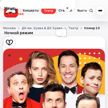
Меню
×
Концерты
Театр
Стендап
Выставки
Квест
Москва
Концерты
Москва
ДК им. Зуева & ДК Зуева
Театр
Номер 13
Ночной режим
☀
☾
Театр
Стендап
Выставки
Квесты
Экскурсии
Спорт
События