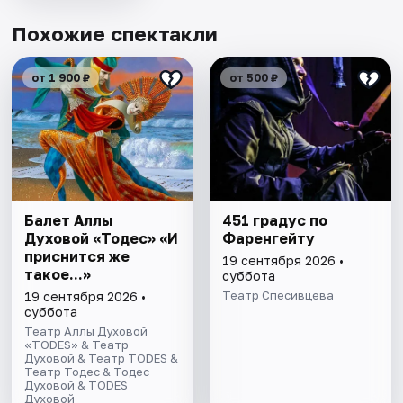
Похожие спектакли
от 1 900 ₽
от 500 ₽
Балет Аллы
451 градус по
Духовой «Тодес» «И
Фаренгейту
приснится же
19 сентября 2026 •
такое...»
суббота
Театр Спесивцева
19 сентября 2026 •
суббота
Театр Аллы Духовой
«TODES» & Театр
Духовой & Театр TODES &
Театр Тодес & Тодес
Духовой & TODES
Духовой