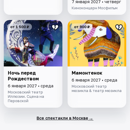
«Мосфильм»
7 января 2027 • четверг
Киноконцерн Мосфильм
от 1 500 ₽
от 900 ₽
Ночь перед
Мамонтенок
Рождеством
6 января 2027 • среда
6 января 2027 • среда
Московский театр
мюзикла & театр мюзикла
Московский театр
Иллюзии. Сцена на
Перовской
→
Все спектакли в Москве