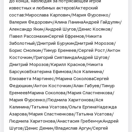
до конца, наблюдая за потрясающей игрой
известных и любимых актеров!Актерский
состав:Мирослава Карпович/Мария Фурсенко/
Валерия Федорович/Алина ЛанинаАндрей Гайдулян/
Александр Якин/Андрей Шугов/Денис Косяков/
Павел РассомахинСергей Ефремов/Никита
Заболотный/Дмитрий БурукинДмитрий Морозов/
Борис Смолкин/Тимур Еремеев/Сергей Рост/Антон
Косточкин/Григорий СиятвиндаАндрей Шугов/
Дмитрий Морозов/Кирилл Краснов/Никита
БарсуковЕкатерина Ефимова/Ася Калинина/
Елизавета Мартинес/Марина СоколоваСергей
Федюшкин/Антон Косточкин/Алан Габуев/Тимур
ЕремеевМарина Соколова/Мария Сластненкова/
Мария Фурсенко/Людмила Харитонова/Ася
Калинина/Татьяна Усатова/Ольга ЕргинаНадежда
Азарова/Мария Сластненкова/Татьяна Усатова/
Людмила Харитонова/Анастасия ГребенчукАндрей
Шугов/Денис Демин/Владислав Аргун/Сергей