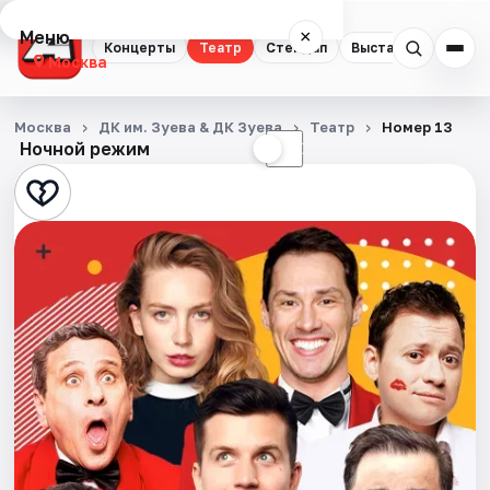
Меню
×
Концерты
Театр
Стендап
Выставки
Квест
Москва
Концерты
Москва
ДК им. Зуева & ДК Зуева
Театр
Номер 13
Ночной режим
☀
☾
Театр
Стендап
Выставки
Квесты
Экскурсии
Спорт
События