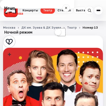
Меню
×
Концерты
Театр
Стендап
Выставки
Квест
Москва
Концерты
Москва
ДК им. Зуева & ДК Зуева
Театр
Номер 13
Ночной режим
☀
☾
Театр
Стендап
Выставки
Квесты
Экскурсии
Спорт
События