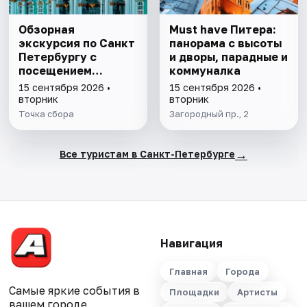
Обзорная
Must have Питера:
экскурсия по Санкт
панорама с высоты
Петербургу с
и дворы, парадные и
посещением
коммуналка
Эрмитажа
15 сентября 2026 •
15 сентября 2026 •
вторник
вторник
Точка сбора
Загородный пр., 2
→
Все туристам в Санкт-Петербурге
Навигация
Главная
Города
Самые яркие события в
Площадки
Артисты
вашем городе.