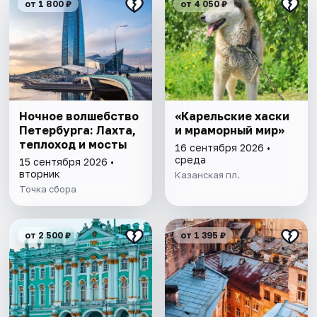
от 1 800 ₽
от 4 050 ₽
Ночное волшебство
«Карельские хаски
Петербурга: Лахта,
и мраморный мир»
теплоход и мосты
16 сентября 2026 •
среда
15 сентября 2026 •
вторник
Казанская пл.
Точка сбора
от 2 500 ₽
от 1 395 ₽