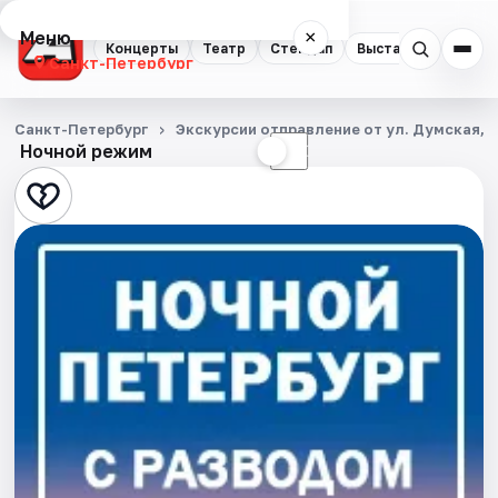
Меню
×
Концерты
Театр
Стендап
Выставки
Квест
Санкт-Петербург
Концерты
Санкт-Петербург
Экскурсии отправление от ул. Думская, д
Ночной режим
☀
☾
Театр
Стендап
Выставки
Квесты
Экскурсии
Спорт
События