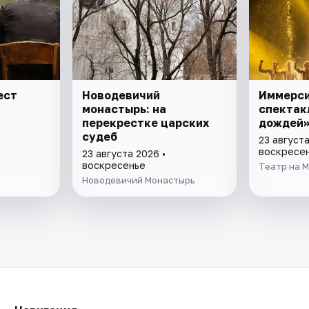
ест
Новодевичий
Иммерс
монастырь: на
спектак
перекрестке царских
дождей
судеб
23 августа
воскресе
23 августа 2026 •
воскресенье
Театр на 
Новодевичий Монастырь