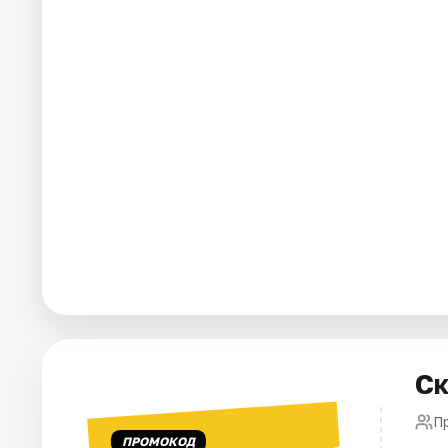
Города
Площадки
Артисты
Рейтинги
Ск
П
ПРОМОКОД