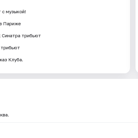
 с музыкой!
 в Париже
к Синатра трибьют
г трибьют
жаз Клуба.
ква.