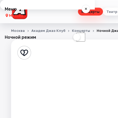
Меню
×
Концерты
Театр
Москва
Концерты
Москва
Академ Джаз Клуб
Концерты
Ночной Дж
Ночной режим
☀
☾
Театр
Стендап
Выставки
Квесты
Экскурсии
Спорт
События