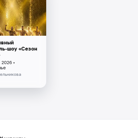
ивный
ль-шоу «Сезон
»
 2026 •
нье
Мельникова