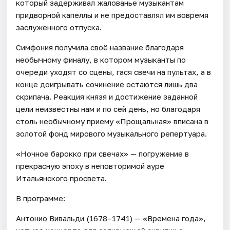
который задерживал жалованье музыкантам
придворной капеллы и не предоставлял им вовремя
заслуженного отпуска.
Симфония получила своё название благодаря
необычному финалу, в котором музыканты по
очереди уходят со сцены, гася свечи на пультах, а в
конце доигрывать сочинение остаются лишь два
скрипача. Реакция князя и достижение заданной
цели неизвестны нам и по сей день, но благодаря
столь необычному приему «Прощальная» вписана в
золотой фонд мирового музыкального репертуара.
«Ночное барокко при свечах» — погружение в
прекрасную эпоху в неповторимой ауре
Итальянского просвета.
В программе:
Антонио Вивальди (1678–1741) — «Времена года»,