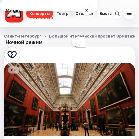
Меню
×
Концерты
Театр
Стендап
Выставки
Квест
Санкт-Петербург
Концерты
Санкт-Петербург
Большой итальянский просвет Эрмитажа
Ночной режим
☀
☾
Театр
Стендап
6+
Выставки
Квесты
Экскурсии
Спорт
События