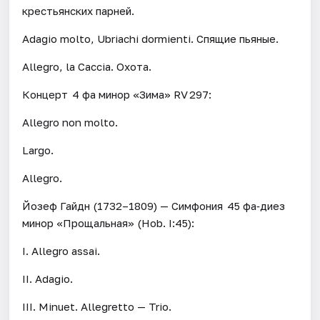
крестьянских парней.
Adagio molto, Ubriachi dormienti. Спящие пьяные.
Allegro, la Caccia. Охота.
Концерт 4 фа минор «Зима» RV 297:
Allegro non molto.
Largo.
Allegro.
Йозеф Гайдн (1732–1809) — Симфония 45 фа‑диез
минор «Прощальная» (Hob. I:45):
I. Allegro assai.
II. Adagio.
III. Minuet. Allegretto — Trio.